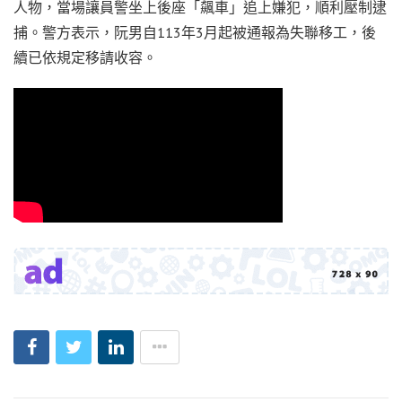
人物，當場讓員警坐上後座「飆車」追上嫌犯，順利壓制逮
捕。警方表示，阮男自113年3月起被通報為失聯移工，後
續已依規定移請收容。