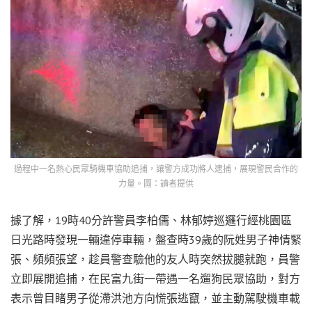
過程中一名熱心民眾騎機車協助追捕，讓警方成功將人逮捕，展現警民合作的
力量。圖：讀者提供
據了解，19時40分許警員李柏儒、林郁婷巡邏行經桃園區
日光路時發現一輛違停車輛，盤查時39歲的阮姓男子神情緊
張、頻頻張望，趁員警查驗他的友人時突然拔腿就跑，員警
立即展開追捕，在民富九街一帶遇一名遛狗民眾協助，對方
表示曾目睹男子從滯洪池方向慌張逃竄，並主動駕駛機車載