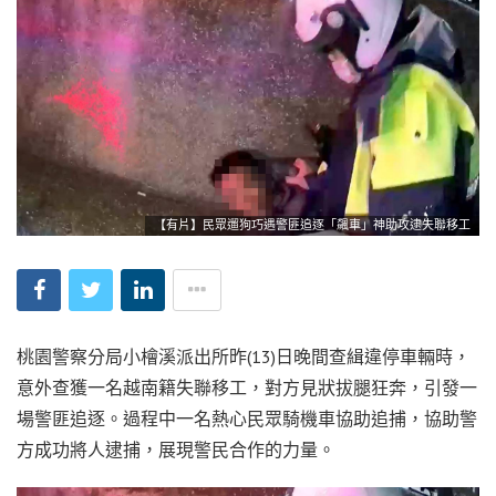
【有片】民眾遛狗巧遇警匪追逐「飆車」神助攻逮失聯移工
桃園警察分局小檜溪派出所昨(13)日晚間查緝違停車輛時，
意外查獲一名越南籍失聯移工，對方見狀拔腿狂奔，引發一
場警匪追逐。過程中一名熱心民眾騎機車協助追捕，協助警
方成功將人逮捕，展現警民合作的力量。