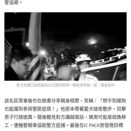
警協尋。
警方巡邏行經桃園區日光路時發現一輛違停車輛。圖：讀者提供
該名民眾事後也在臉書分享親身經歷，笑稱：「想不到遛狗
也能遛到參與警匪追逐！」他原本帶著愛犬啵奇散步，目擊
男子行跡詭異，隨後聽見對方講越南話，猜測可能是逃逸移
工，便機警騎車協助警方追捕。最後在JC PACK旁發現目標