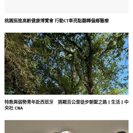
桃園挺進高齡健康博覽會 行動CT車亮點翻轉偏鄉醫療
特教與弱勢青年赴西班牙 挑戰百公里徒步朝聖之路 | 生活 | 中
央社 CNA