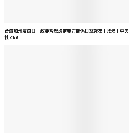
台灣加州友誼日 政要齊聚肯定雙方關係日益緊密 | 政治 | 中央
社 CNA