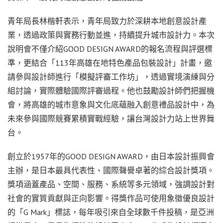
青年局長林楷軒表示，青年局致力於深耕本地創意設計產
業，透過政策與實務行動並進，持續提升城市設計力。本次
說明會不僅介紹GOOD DESIGN AWARD的報名流程與評選標
準，更結合「113年高雄在地特色產品包裝設計」計畫，邀
請參與設計師進行「模擬評審工作坊」，透過實境演練與分
組討論，實際體驗國際評審過程。他也鼓勵設計師們把握機
會，將高雄的城市意象與文化底蘊融入創意禮品設計中，為
未來參與國際競賽累積實戰經驗，讓台灣設計力站上世界舞
台。
創立於1957年的GOOD DESIGN AWARD，由日本設計振興會
主辦，是日本最具代表性、國際聲譽卓著的綜合設計獎項。
獎項涵蓋產品、空間、服務、系統等多元領域，強調設計對
社會的實質貢獻與正向影響。得獎作品可使用象徵優良設計
的「G Mark」標誌，每年吸引來自全球數千件投稿，是亞洲