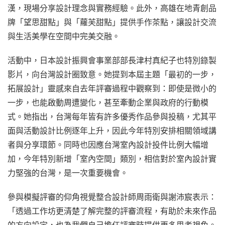
漢，現場分享設計理念與實務經驗。此外，高雄在地青創品
牌「望思甜點」與「蘿芙甜點」提供手作茶點，讓設計交流
與生活美學在空間中完美交融。
活動中，日本設計振興會事業部部長津村真紀子也特別錄製
影片，向台灣設計圈致意。她提到本屆主題「最初的一步，
拓展設計」靈感來自去年評審過程中觀察到：即使是微小的
一步，也能啟動周遭變化，甚至牽動企業與政府的行動模
式。她指出，台灣每年皆有許多優秀作品參與投稿，尤其平
面與活動設計比例逐年上升，因此今年特別安排相關領域講
者與分享環節。同時也因應台灣室內設計投件比例大幅增
加，今年特別新增「室內空間」類別，相信對於室內設計實
力堅強的台灣，是一次重要機會。
參與模擬評審的仰角視覺整合設計師周雨衛與謝沛宸表示：
「透過工作坊更清楚了解完整的評審流程，有助於未來作品