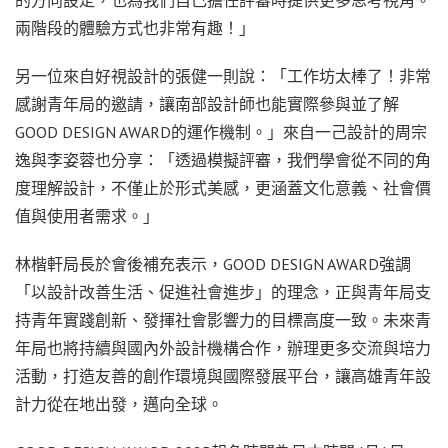
的方向設定，也為我們自己擔任評審時提供更多思考視角。
兩階段的體驗方式也非常有趣！」
另一位來自好視設計的張健一則說：「工作坊太棒了！非常
感謝青年局的邀請，讓南部設計師也能實際參與並了解
GOOD DESIGN AWARD的運作機制。」來自一己設計的周宗
逸與李姿蓉也分享：「透過模擬評審，我們學會從不同的角
度理解設計，不僅止於形式美感，更涵蓋文化意義、社會價
值與使用者需求。」
林楷軒局長於會後補充表示，GOOD DESIGN AWARD強調
「以設計改善生活、促進社會進步」的理念，正與青年局支
持青年實踐創新、發揮社會影響力的目標高度一致。未來青
年局也將持續與國內外設計機構合作，辦理更多交流與培力
活動，打造友善的創作環境與國際發展平台，讓高雄青年設
計力從在地出發，邁向全球。