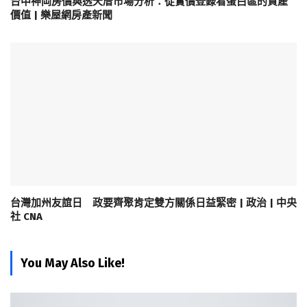
台中神岡房價與透天厝市場分析：從實價登錄看蛋白區的資產
價值 | 樂屋網房產新聞
台灣加州友誼日 政要齊聚肯定雙方關係日益緊密 | 政治 | 中央
社 CNA
You May Also Like!