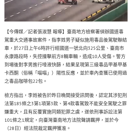
【今傳媒／記者張淑慧 報導】臺南地方檢察署偵辦國道毒
駕重大交通事故案件，指李姓男子疑似施用毒品後駕駛聯結
車，於27日上午6時許行經國道一號北向325公里、臺南市
永康路段時，失控撞擊前方8輛車輛，造成10人受傷。警方
到場後對李男進行唾液快篩，結果呈現第三級毒品甲基甲基
卡西酮（俗稱「喵喵」）陽性反應，並於車內查獲已使用過
之毒品咖啡包22包。
檢方指出，李姓被告於昨日晚間接受訊問後，認定其涉犯刑
法第185條之3第1項第3款、第4款毒駕致不能安全駕駛之罪
嫌重大，且有反覆實施同類犯罪之虞，遂依刑事訴訟法第
101條之1規定，向臺灣臺南地方法院聲請羈押，並於今
（28日）經法院裁定羈押獲准。