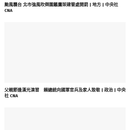
颱風襲台 北市強風吹倒圍籬鷹架建管處開罰 | 地方 | 中央社
CNA
父親節逢漢光演習 賴總統向國軍官兵及家人致敬 | 政治 | 中央
社 CNA