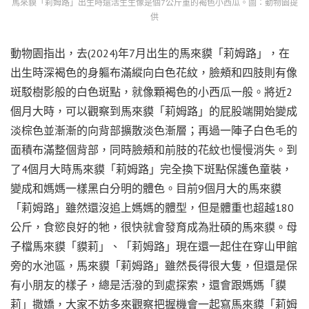
馬來貘「莉姆路」出生時還活生生像是個7公斤重的褐色小西瓜。圖：動物園提
供
動物園指出，去(2024)年7月出生的馬來貘「莉姆路」，在
出生時深褐色的身軀布滿縱向白色花紋，臉頰和四肢則有像
斑駁樹影般的白色斑點，就像顆褐色的小西瓜一般。將近2
個月大時，可以觀察到馬來貘「莉姆路」的屁股端開始變成
淡棕色並漸漸的向背部擴散淡色漸層；再過一陣子白色毛的
面積布滿整個背部，同時臉頰和前肢的花紋也慢慢消失。到
了4個月大時馬來貘「莉姆路」完全換下斑點保護色童裝，
變成和媽媽一樣黑白分明的體色。目前9個月大的馬來貘
「莉姆路」雖然還沒追上媽媽的體型，但是體重也超越180
公斤，食慾良好的牠，很快就會發育成為壯碩的馬來貘。母
子檔馬來貘「貘莉」、「莉姆路」現在還一起住在穿山甲館
旁的水池區，馬來貘「莉姆路」雖然長得很大隻，但還是保
有小朋友的樣子，總是活潑的到處探索，還會跟媽媽「貘
莉」撒嬌，大家不妨多來觀察把握機會一起寫馬來貘「莉姆