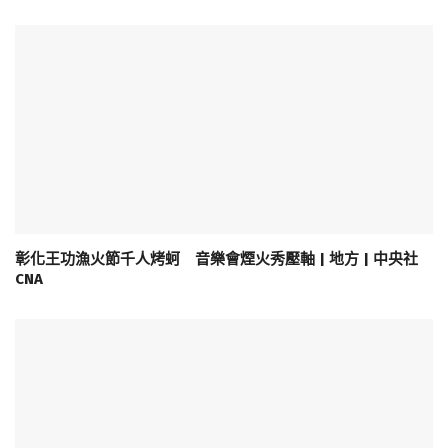
彰化王功漁火節千人烤蚵 音樂會煙火秀壓軸 | 地方 | 中央社
CNA