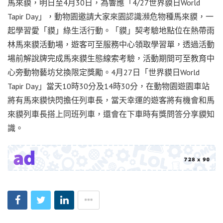
馬來貘，明日至4月30日，為響應「4/27世界貘日World
Tapir Day」，動物園邀請大家來園認識瀕危物種馬來貘，一
起學習愛「貘」綠生活行動。「貘」契考驗地點位在熱帶雨
林馬來貘活動場，遊客可至服務中心領取學習單，透過活動
場前解說牌完成馬來貘生態線索考驗，活動期間可至教育中
心旁動物藝坊兌換限定獎勵。4月27日「世界貘日World
Tapir Day」當天10時30分及14時30分，在動物園遊園車站
將有馬來貘快閃擔任列車長，當天幸運的遊客將有機會和馬
來貘列車長搭上同班列車，還會在下車時有獎問答分享貘知
識。