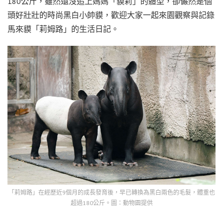
180公斤，雖然還沒追上媽媽「貘莉」的體型，卻儼然是個
頭好壯壯的時尚黑白小帥貘，歡迎大家一起來園觀察與記錄
馬來貘「莉姆路」的生活日記。
「莉姆路」在經歷近9個月的成長發育後，早已轉換為黑白兩色的毛髮，體重也
超過180公斤。圖：動物園提供