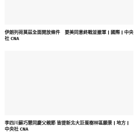
伊朗列荷莫茲全面開放條件 要美同意終戰並撤軍 | 國際 | 中央
社 CNA
李四川蘇巧慧同慶父親節 皆提新北大巨蛋樹林區願景 | 地方 |
中央社 CNA