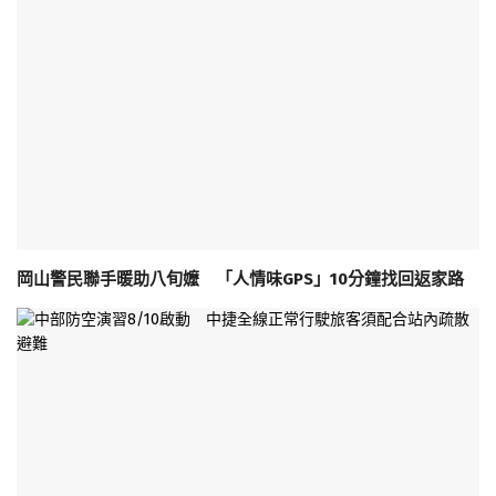
岡山警民聯手暖助八旬嬤 「人情味GPS」10分鐘找回返家路