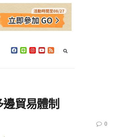
多邊貿易體制
0