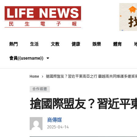
熱門
生活
文教
健康
娛樂
體育
會員({username})
Home
搶國際盟友？習近平東南亞之行 籲越南共同維護多邊貿
合作媒體
搶國際盟友？習近平
商傳媒
2025-04-14