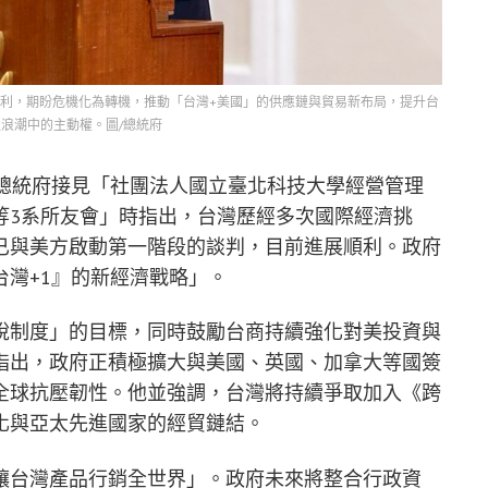
利，期盼危機化為轉機，推動「台灣+美國」的供應鏈與貿易新布局，提升台
浪潮中的主動權。圖/總統府
於總統府接見「社團法人國立臺北科技大學經營管理
等3系所友會」時指出，台灣歷經多次國際經濟挑
已與美方啟動第一階段的談判，目前進展順利。政府
灣+1』的新經濟戰略」。
稅制度」的目標，同時鼓勵台商持續強化對美投資與
指出，政府正積極擴大與美國、英國、加拿大等國簽
全球抗壓韌性。他並強調，台灣將持續爭取加入《跨
深化與亞太先進國家的經貿鏈結。
讓台灣產品行銷全世界」。政府未來將整合行政資