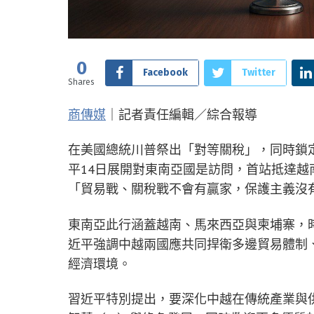
0
Facebook
Twitter
Shares
商傳媒
｜記者責任編輯／綜合報導
在美國總統川普祭出「對等關稅」，同時鎖
平14日展開對東南亞國是訪問，首站抵達
「貿易戰、關稅戰不會有贏家，保護主義沒
東南亞此行涵蓋越南、馬來西亞與柬埔寨，時
近平強調中越兩國應共同捍衛多邊貿易體制
經濟環境。
習近平特別提出，要深化中越在傳統產業與