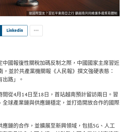
搶國際盟友？習近平東南亞之行 籲越南共同維護多邊貿易體制
Linkedin
定中國報復性關稅加碼反制之際，中國國家主席習近
越南，並於共產黨機關報《人民報》撰文強硬表態：
有出路」。
間從4月14日至18日，首站越南預計留訪兩日。習
、全球產業鏈與供應鏈穩定，並打造開放合作的國際
供應鏈的合作，並擴展至新興領域，包括5G、人工