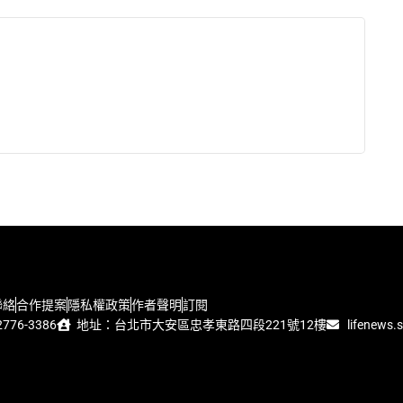
聯絡
合作提案
隱私權政策
作者聲明
訂閱
776-3386
地址：台北市大安區忠孝東路四段221號12樓
lifenews.