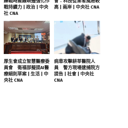
練戰時產線疏遷強化作
會：科技從業者風險較
戰持續力 | 政治 | 中央
高 | 兩岸 | 中央社 CNA
社 CNA
厚生會成立智慧醫療委
病患攻擊耕莘醫院人
員會 衛福部擬提AI醫
員 警方現場逮捕院方
療細則草案 | 生活 | 中
提告 | 社會 | 中央社
央社 CNA
CNA