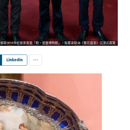
走進歐洲19世紀皇家窯瓷「莉‧瓷藝博物館」，如置身歐洲《繁花盛宴》沉浸式展覽
Linkedin