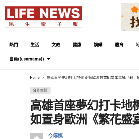
熱門
生活
文教
健康
娛樂
體育
會員({username})
Home
高雄首座夢幻打卡地標 走進歐洲19世紀皇家窯瓷「莉
合作媒體
高雄首座夢幻打卡地標
如置身歐洲《繁花盛
今傳媒