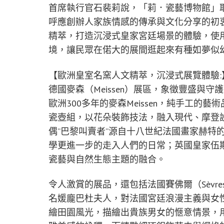
首席執行官石裴莉說，「莉．瓷藝博物館」
呼應創辦人家族情感的傳承與文化分享的初
精萃，打造沉浸式皇家宮廷場景的體驗，使
境，讓民眾在偌大的展間逛起來有種如夢似
【歐洲皇室名窯人文精萃，沉浸式展覽體驗:
德國麥森（Meissen）展區，象徵豐盛與
歐洲300多年的麥森Meissen，純手工的
瓷壺組，以花朵裝飾技法，融入現代、摩登設計
偶”巴黎叫賣者”源自十八世紀法國畫家赫特
學更進一步的走入人們的日常；英國皇家伍
瓷藝與自然生態主題的融合。
令人激賞的展品，還包括法國賽佛爾（Sèvr
名媛龐巴杜夫人，對法國宮廷浪漫主義與女
繪田園風光，描繪出貴族男女的愜意情景，