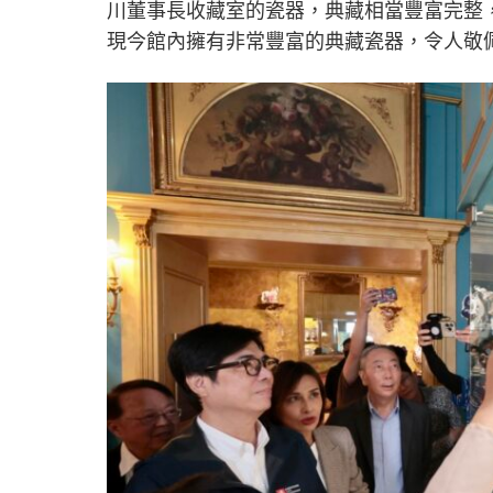
川董事長收藏室的瓷器，典藏相當豐富完整
現今館內擁有非常豐富的典藏瓷器，令人敬