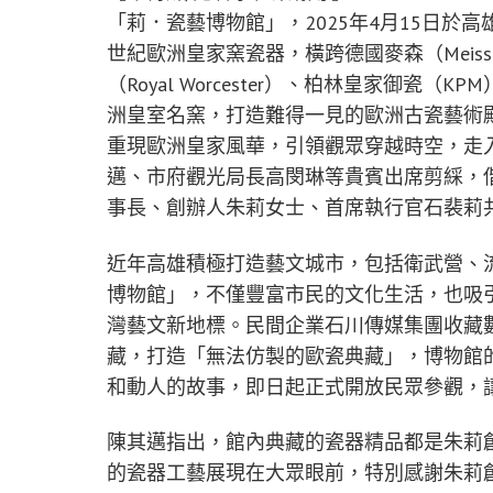
「莉．瓷藝博物館」，2025年4月15日於高
世紀歐洲皇家窯瓷器，橫跨德國麥森（Meiss
（Royal Worcester）、柏林皇家御瓷（K
洲皇室名窯，打造難得一見的歐洲古瓷藝術
重現歐洲皇家風華，引領觀眾穿越時空，走
邁、市府觀光局長高閔琳等貴賓出席剪綵，
事長、創辦人朱莉女士、首席執行官石裴莉
近年高雄積極打造藝文城市，包括衛武營、
博物館」，不僅豐富市民的文化生活，也吸
灣藝文新地標。民間企業石川傳媒集團收藏
藏，打造「無法仿製的歐瓷典藏」，博物館
和動人的故事，即日起正式開放民眾參觀，
陳其邁指出，館內典藏的瓷器精品都是朱莉
的瓷器工藝展現在大眾眼前，特別感謝朱莉創