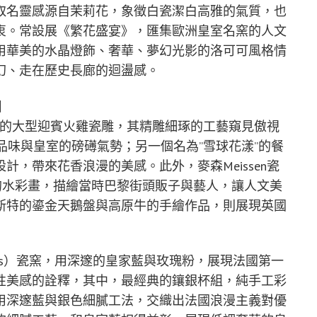
取名靈感源自茉莉花，象徵白瓷潔白高雅的氣質，也
衷。常設展《繁花盛宴》，匯集歐洲皇室名窯的人文
用華美的水晶燈飾、奢華、夢幻光影的洛可可風格情
幻、走在歷史長廊的迴盪感。
】
守護的大型迎賓火雞瓷雕，其精雕細琢的工藝窺見傲視
藝術品味與皇室的磅礡氣勢；另一個名為”雪球花漾”的餐
，帶來花香浪漫的美感。此外，麥森Meissen瓷
的水彩畫，描繪當時巴黎街頭販子與藝人，讓人文美
斯特的鎏金天鵝盤與高原牛的手繪作品，則展現英國
es）瓷窯，用深邃的皇家藍與玫瑰粉，展現法國第一
性美感的詮釋，其中，最經典的鑲銀杯組，純手工彩
用深邃藍與銀色細膩工法，交織出法國浪漫主義對優