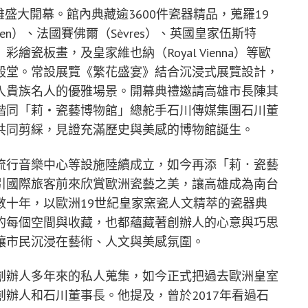
雄盛大開幕。館內典藏逾3600件瓷器精品，蒐羅19
en）、法國賽佛爾（Sèvres）、英國皇家伍斯特
PM）彩繪瓷板畫，及皇家維也納（Royal Vienna）等歐
殿堂。常設展覽《繁花盛宴》結合沉浸式展覽設計，
入貴族名人的優雅場景。開幕典禮邀請高雄市長陳其
偕同「莉‧瓷藝博物館」總舵手石川傳媒集團石川董
共同剪綵，見證充滿歷史與美感的博物館誕生。
流行音樂中心等設施陸續成立，如今再添「莉．瓷藝
引國際旅客前來欣賞歐洲瓷藝之美，讓高雄成為南台
數十年，以歐洲19世紀皇家窯瓷人文精萃的瓷器典
的每個空間與收藏，也都蘊藏著創辦人的心意與巧思
讓市民沉浸在藝術、人文與美感氛圍。
創辦人多年來的私人蒐集，如今正式把過去歐洲皇室
辦人和石川董事長。他提及，曾於2017年看過石