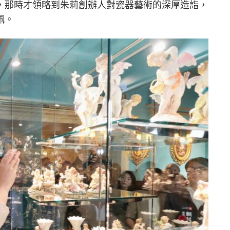
，那時才領略到朱莉創辦人對瓷器藝術的深厚造詣，
佩。