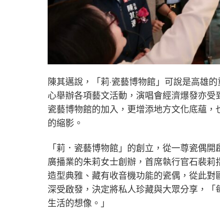
陳其邁說，「莉·瓷藝博物館」可說是高雄
心舉辦各項藝文活動，演唱會經濟爆發亦受
瓷藝博物館的加入，更增添地方文化底蘊，
的縮影。
「莉．瓷藝博物館」的創立，從一尊瓷偶開
廣播業的朱莉女士創辦，首席執行官石裴莉
造型典雅、藏有收音機功能的瓷偶，從此對
深受啟發，決定將私人珍藏與大眾分享，「
生活的想像。」