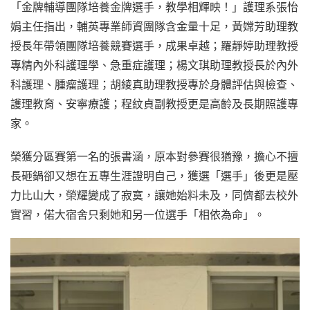
「金牌輔導團隊培養金牌選手，教學相輝映！」護理系張怡
娟主任指出，輔英專業師資團隊含金量十足，黃嫦芳助理教
授長年帶領團隊培養競賽選手，成果卓越；羅靜婷助理教授
專精內外科護理學、急重症護理；楊文琪助理教授長於內外
科護理、腫瘤護理；胡綾真助理教授專於身體評估與檢查、
護理教育、安寧療護；程紋貞副教授更是高齡及長期照護專
家。
榮獲分區賽第一名的張書涵，原本對參賽很猶豫，擔心不擅
長砸鍋卻又想在五專生涯證明自己，獲選「選手」後更是壓
力比山大，榮耀變成了寂寞，讓她始料未及，同儕都去校外
實習，偌大宿舍只剩她和另一位選手「相依為命」。