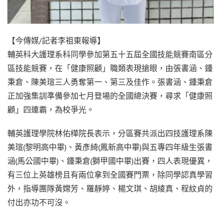
【今傳媒/記者李祖東報導】
輔英科大護理系科同學參加第五十五屆全國技能競賽南區分
區技能競賽，在「健康照顧」職類表現搶眼，由張書涵、鍾
秉倉、陳美瑄三人勇奪第一、第三及佳作。張書涵、鍾秉倉
正加強集訓準備參加七月登場的全國總決賽，尋求「健康照
顧」四連霸，為校爭光。
輔英護理學院林佑樺院長表示，分區賽共派出四技護理系陳
美瑄(黎明高中畢)、黃彥綺(鳳新高中畢)與五專四年級生張書
涵(馬公國中畢)、鍾秉倉(獅甲國中畢)出賽，四人表現優異，
有三位上英雄榜且有兩位拿到全國賽門票，除同學認真學習
外，指導團隊黃嫦芳、羅靜婷、楊文琪、胡綾真、程紋貞的
付出亦功不可沒。