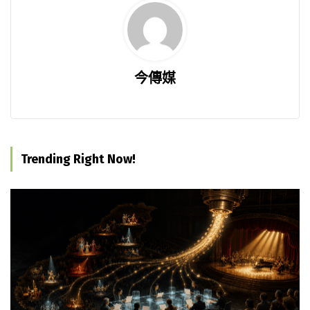
今傳媒
Trending Right Now!