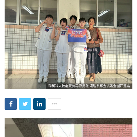
輔英科大技能競賽再傳捷報 護理系奪金挑戰全國四連霸