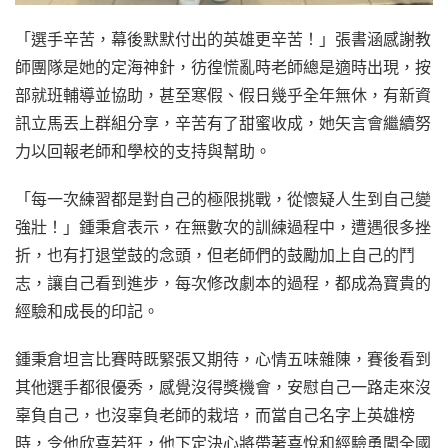
「選手辛苦，幕後默默付出的英雄更辛苦！」張書涵感謝教
師團隊是她的定海神針，彷徨慌亂時老師總是適時出現，按
部就班輔導並協助，甚至寒假、假日幾乎全年無休，有新資
訊立馬丟上群組分享，辛苦有了甜蜜收成，她矢言會繼續努
力以回報老師和學校的支持與幫助。
「每一次練習都是對自己的極限挑戰，從懷疑人生到自己變
強壯！」鍾秉倉表示，在無數次的訓練過程中，遭遇很多挫
折，也有打退堂鼓的念頭，但老師們的鼓勵加上自己的鬥
志，讓自己看到進步，每次修改劇本的過程，都成為寶貴的
經驗和成長的印記。
鍾秉倉坦言比賽時既緊張又期待，心情五味雜陳，賽後看到
其他選手都很優秀，感覺沒得獎機會，安慰自己一路走來沒
辜負自己，也沒辜負老師的栽培，而當自己名字上英雄榜
時，令他欣喜若狂，他下定決心將帶著喜悅和經驗勇闖全國