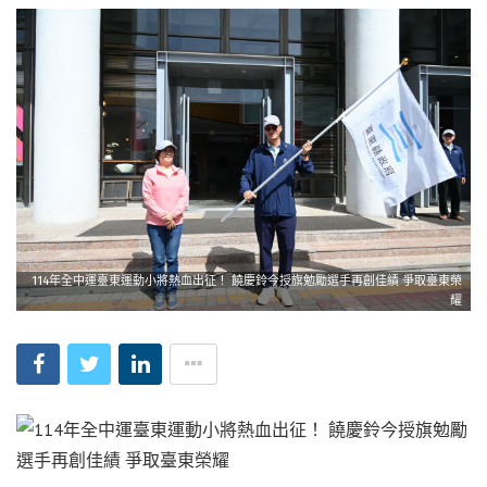
114年全中運臺東運動小將熱血出征！ 饒慶鈴今授旗勉勵選手再創佳績 爭取臺東榮
耀