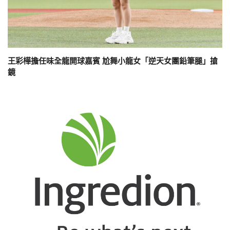
王彩樺擔任味全龍開球嘉賓 尬舞小龍女「逆天女團鉛筆腿」搶
鏡