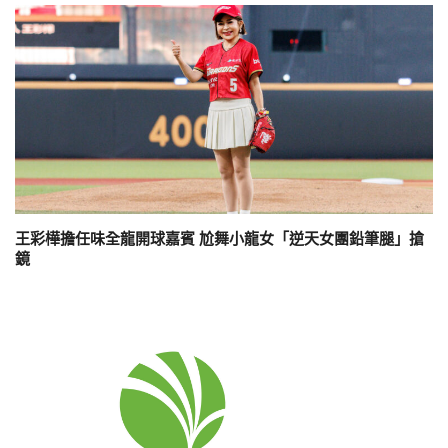
王彩樺擔任味全龍開球嘉賓 尬舞小龍女「逆天女團鉛筆腿」搶
鏡