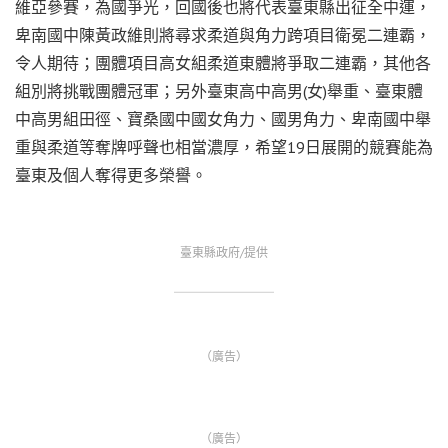
維亞參賽，為國爭光，回國後也將代表臺東縣出征全中運，
卑南國中陳黃政維則將尋求柔道與角力跨項目衛冕二連霸，
令人期待；團體項目高女組柔道東體將爭取二連霸，其他各
組別將挑戰團體冠軍；另外臺東高中高男(女)舉重、臺東體
中高男組田徑、寶桑國中國女角力、國男角力、卑南國中舉
重與柔道等奪牌呼聲也相當濃厚，希望19日展開的競賽能為
臺東及個人奪得更多榮譽。
臺東縣政府/提供
（廣告）
（廣告）