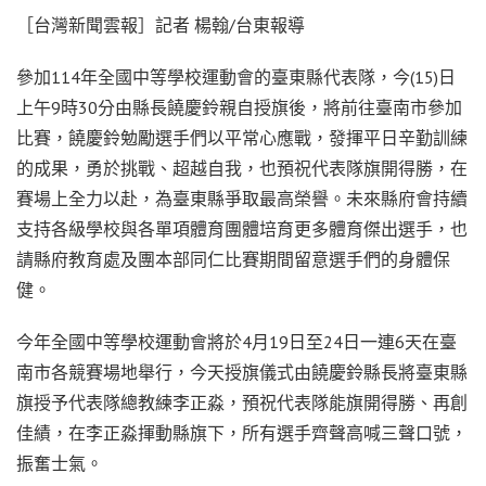
［台灣新聞雲報］記者 楊翰/台東報導
參加114年全國中等學校運動會的臺東縣代表隊，今(15)日
上午9時30分由縣長饒慶鈴親自授旗後，將前往臺南市參加
比賽，饒慶鈴勉勵選手們以平常心應戰，發揮平日辛勤訓練
的成果，勇於挑戰、超越自我，也預祝代表隊旗開得勝，在
賽場上全力以赴，為臺東縣爭取最高榮譽。未來縣府會持續
支持各級學校與各單項體育團體培育更多體育傑出選手，也
請縣府教育處及團本部同仁比賽期間留意選手們的身體保
健。
今年全國中等學校運動會將於4月19日至24日一連6天在臺
南市各競賽場地舉行，今天授旗儀式由饒慶鈴縣長將臺東縣
旗授予代表隊總教練李正淼，預祝代表隊能旗開得勝、再創
佳績，在李正淼揮動縣旗下，所有選手齊聲高喊三聲口號，
振奮士氣。