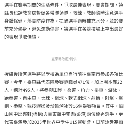
選手在賽事期間的生活條件，爭取最佳表現。賽會期間，饒
縣長也請教育處督促各帶隊領隊、教練、教師隨時注意選手
身體保健，落實防疫作為，提醒選手適時補充水分，並於賽
前充分熱身，避免運動傷害，讓選手在各競技場上拿出最好
的表現爭取佳績。
臺東縣政府/提供
授旗後所有選手將以學校為單位自行前往臺南市參加各項比
賽，今年，臺東縣代表隊參賽隊職員471位，加上團本部22
人，總計493人，將參與田徑、柔道、角力、舉重、游泳、
跆拳道、自由車、桌球、網球、軟式網球、射箭、射擊、擊
劍、拳擊、競技體操及滑輪溜冰等16個競賽項目。其中，關
山國中邱邦軒(標槍)與臺東體中麥樂(柔道)兩位優秀選手，更
代表臺灣參加2025年世界中學生U15運動會，日前遠赴塞爾