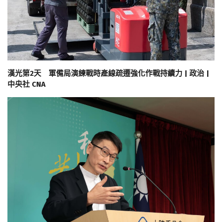
漢光第2天 軍備局演練戰時產線疏遷強化作戰持續力 | 政治 |
中央社 CNA