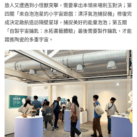
旅人又遭遇到小怪獸突擊，需要拿出本領來場劍玉對決；第
四關「來自泡泡星的小宇宙遊戲：漂浮氣泡捕捉機」修復完
成決定啟航造訪隔壁星球，捕捉美好的能量泡泡；第五關
「自製宇宙鑰匙：水拓書籤體驗」最後需要製作鑰匙，才能
踏進陶瓷的多重宇宙。