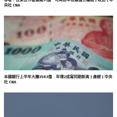
學者：台美合作發展無人機 可降對中依賴強化嚇阻 | 政治 | 中
央社 CNA
本國銀行上半年大賺3583億 年增2成寫同期新高 | 產經 | 中央
社 CNA