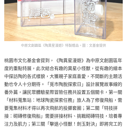
中原文創園區《陶異星漫遊》特製贈品。圖：文基會提供
桃園市文化基金會提到，《陶異星漫遊》為中原文創園區年
度的重點特展，此次結合有趣的異星小怪獸，從有趣的繪本
中探訪陶的各式樣貌，大獲親子家庭喜愛，不間斷的主題活
動也令人十分期待。「覓市陶脫探索日」設計展覽故事線的
番外篇，讓民眾體驗星際冒險任務共設置五個關卡，第一關
「材料蒐集站：地球陶瓷探索任務」旅人為了修復飛船，需
要蒐集材料才得以再次飛航的投擲套圈；第二關「特技拼
接：砌磚修復飛船」需要拼接材料、挑戰砌磚特技，培養專
注力及肌力；第三關「擊退小怪獸！劍玉對決」即將完工的