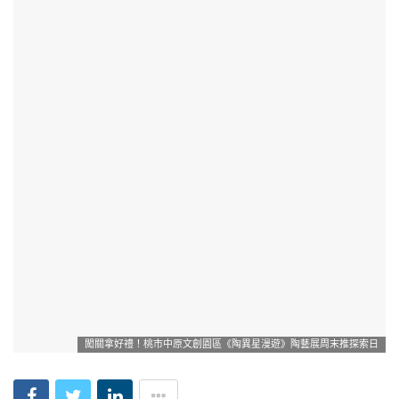
闖關拿好禮！桃市中原文創園區《陶異星漫遊》陶藝展周末推探索日