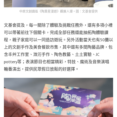
中原文創園區《陶異星漫遊》觀展人潮。圖：文基會提供
文基會提及，每一關除了體驗及挑戰任務外，還有多項小禮
可以帶著前往下個關卡，完成全部任務還能抽拓陶體驗課
程，親子家庭可以一同造訪遊玩。另外活動當天也有50攤以
上的文創手作及美食餐飲市集，其中還有多間陶藝品牌，包
含丰艸工作室、溦洐手作、陶色教藝、土土實驗、JC
pottery等；表演節目也相當精彩，特技、魔術及音樂演唱
輪番演出，提供民眾假日放鬆的好選擇。