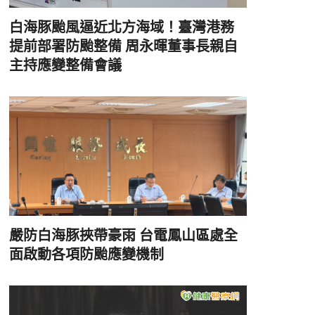
白海豚颱風逼近北方海域！臺灣港務
提前部署防颱整備 周永暉董事長親自
主持應變整備會議
嚴防白海豚挾帶豪雨 台電鳳山區處全
面啟動各項防颱應變機制