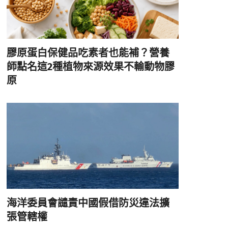
膠原蛋白保健品吃素者也能補？營養
師點名這2種植物來源效果不輸動物膠
原
海洋委員會譴責中國假借防災違法擴
張管轄權