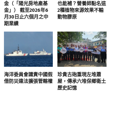
金（「陽光房地產基
也能補？營養師點名這
金」） 截至2026年6
2種植物來源效果不輸
月30日止六個月之中
動物膠原
期業績
海洋委員會譴責中國假
珍貴古砲重現左堆蕭
借防災違法擴張管轄權
屋，傳承六堆保鄉衛土
歷史記憶