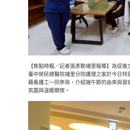
【焦點時報／記者張彥勳埔里報導】為促進
臺中榮民總醫院埔里分院護理之家於今日特
籍看護工一同參與，介紹端午節的由來與習
氛圍與溫暖關懷。