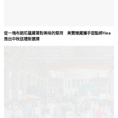
從一塊布朗尼蘊藏著對美味的堅持 美贊臻藏攜手甜點師Tina
推出中秋送禮新選擇