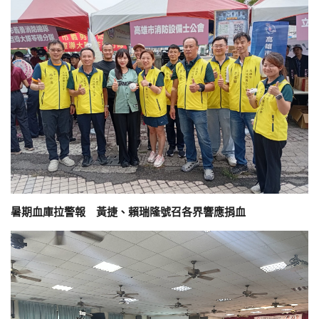
暑期血庫拉警報 黃捷、賴瑞隆號召各界響應捐血