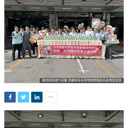
臺南郵局端午送暖 梁麗妍局長率隊關懷獨居長者傳遞溫情