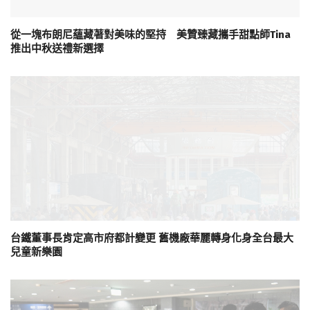
從一塊布朗尼蘊藏著對美味的堅持 美贊臻藏攜手甜點師Tina
推出中秋送禮新選擇
台鐵董事長肯定高市府都計變更 舊機廠華麗轉身化身全台最大
兒童新樂園