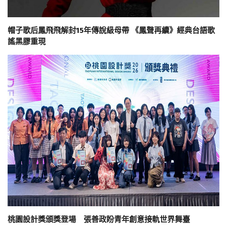
帽子歌后鳳飛飛解封15年傳說級母帶 《鳳聲再續》經典台語歌
謠黑膠重現
桃園設計獎頒獎登場 張善政盼青年創意接軌世界舞臺