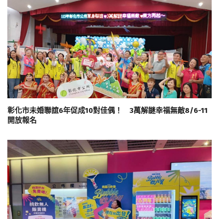
彰化市未婚聯誼6年促成10對佳偶！ 3萬解謎幸福無敵8/6-11
開放報名