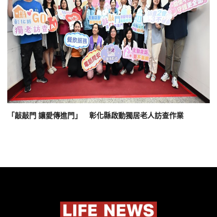
「敲敲門 讓愛傳進門」 彰化縣啟動獨居老人訪查作業