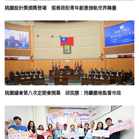
桃園設計獎頒獎登場 張善政盼青年創意接軌世界舞臺
桃園議會第八次定期會開幕 邱奕勝：持續嚴格監督市政