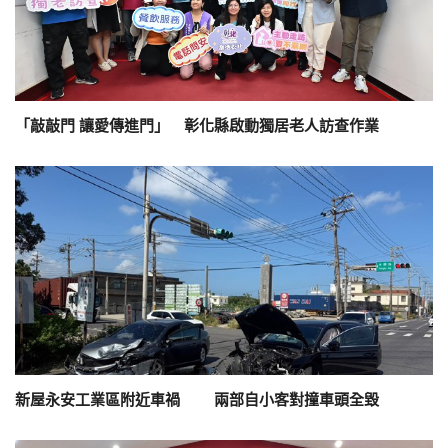
「敲敲門 讓愛傳進門」 彰化縣啟動獨居老人訪查作業
新屋永安工業區附近車禍 兩部自小客對撞車頭全毀