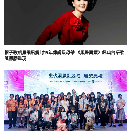
帽子歌后鳳飛飛解封15年傳說級母帶 《鳳聲再續》經典台語歌
謠黑膠重現