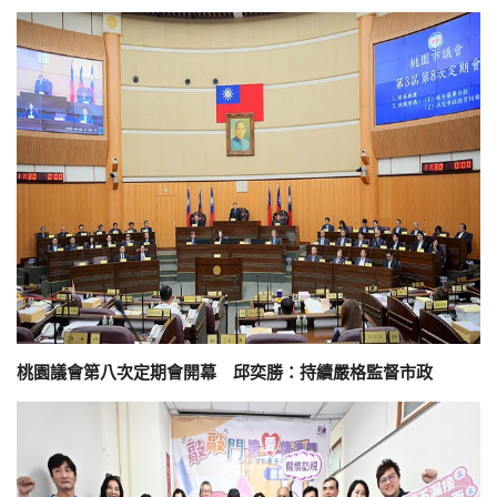
桃園議會第八次定期會開幕 邱奕勝：持續嚴格監督市政