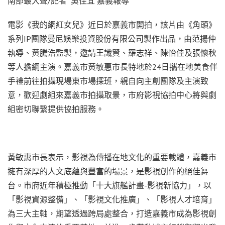
南部最大聲/記者 吳佳宜 嘉義報導
電影《我的網紅女兒》近日於嘉義市開拍，該片由《角頭》
系列IP團隊曼尼娛樂投資股份有限公司製作出品，由范揚仲
執導、黃騰浩監製，邀請王識賢、羅志祥、陳怡佳及張懷秋
等人擔綱主演。嘉義市黃敏惠市長特地於24日攜在地美食伴
手禮前往拍攝現場東市場探班，親自向主創團隊及主演致
意，歡迎劇組來嘉義市拍攝取景，市府影視協拍中心將與劇
組密切聯繫提供協拍服務。
黃敏惠市長表示，影視為傳播在地文化的重要載體，嘉義市
擁有深厚的人文底蘊與豐富的場景，是影視創作的絕佳舞
台。市府近年積極推動「十大旗艦計畫-影視新協力」，以
「影視資源整備」、「影視文化推廣」、「影視人才培育」
為三大主軸，期望透過跨局處整合，打造嘉義市成為影視創