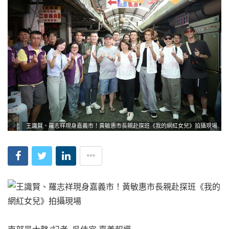
王識賢、羅志祥現身嘉義市！黃敏惠市長親赴探班《我的網紅女兒》拍攝現場