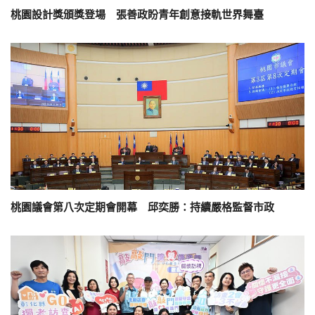
桃園設計獎頒獎登場 張善政盼青年創意接軌世界舞臺
桃園議會第八次定期會開幕 邱奕勝：持續嚴格監督市政