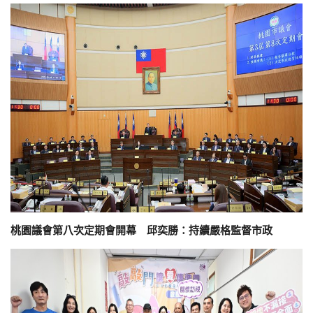
桃園議會第八次定期會開幕 邱奕勝：持續嚴格監督市政