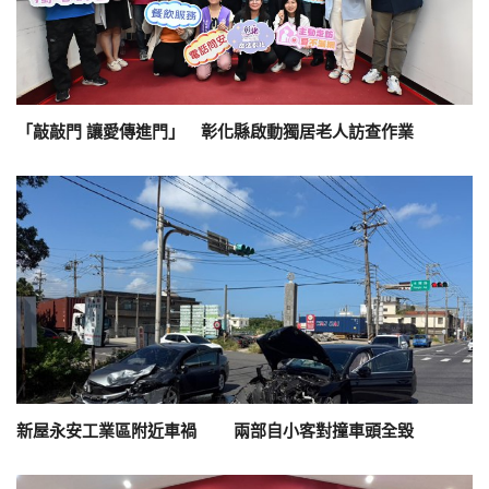
「敲敲門 讓愛傳進門」 彰化縣啟動獨居老人訪查作業
新屋永安工業區附近車禍 兩部自小客對撞車頭全毀