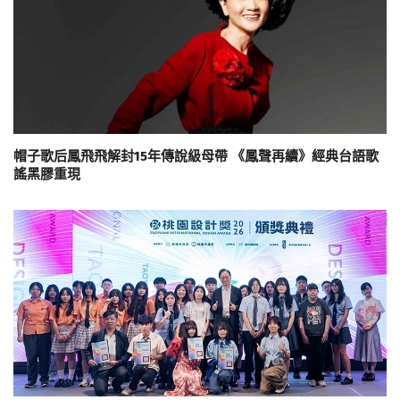
帽子歌后鳳飛飛解封15年傳說級母帶 《鳳聲再續》經典台語歌
謠黑膠重現