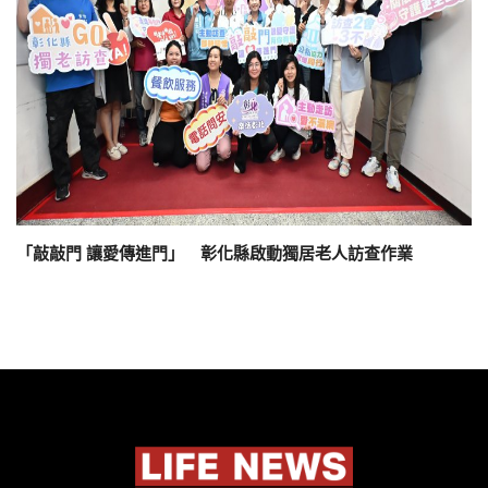
「敲敲門 讓愛傳進門」 彰化縣啟動獨居老人訪查作業