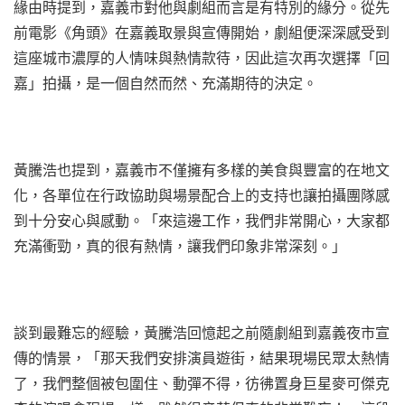
緣由時提到，嘉義市對他與劇組而言是有特別的緣分。從先
前電影《角頭》在嘉義取景與宣傳開始，劇組便深深感受到
這座城市濃厚的人情味與熱情款待，因此這次再次選擇「回
嘉」拍攝，是一個自然而然、充滿期待的決定。
黃騰浩也提到，嘉義市不僅擁有多樣的美食與豐富的在地文
化，各單位在行政協助與場景配合上的支持也讓拍攝團隊感
到十分安心與感動。「來這邊工作，我們非常開心，大家都
充滿衝勁，真的很有熱情，讓我們印象非常深刻。」
談到最難忘的經驗，黃騰浩回憶起之前隨劇組到嘉義夜市宣
傳的情景，「那天我們安排演員遊街，結果現場民眾太熱情
了，我們整個被包圍住、動彈不得，彷彿置身巨星麥可傑克