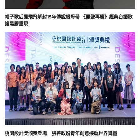
帽子歌后鳳飛飛解封15年傳說級母帶 《鳳聲再續》經典台語歌
謠黑膠重現
桃園設計獎頒獎登場 張善政盼青年創意接軌世界舞臺