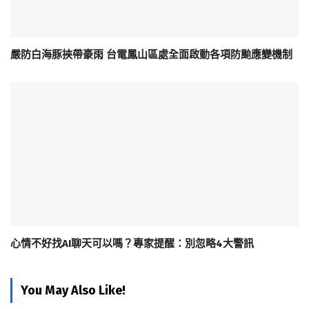
嚴防白海豚挾帶豪雨 台電鳳山區處全面啟動各項防颱應變機制
心情不好找AI聊天可以嗎？專家提醒：別忽略4大警訊
You May Also Like!