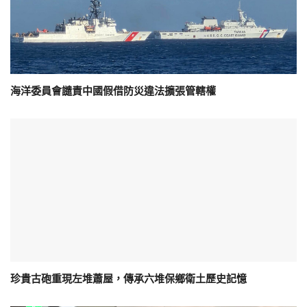
海洋委員會譴責中國假借防災違法擴張管轄權
珍貴古砲重現左堆蕭屋，傳承六堆保鄉衛土歷史記憶