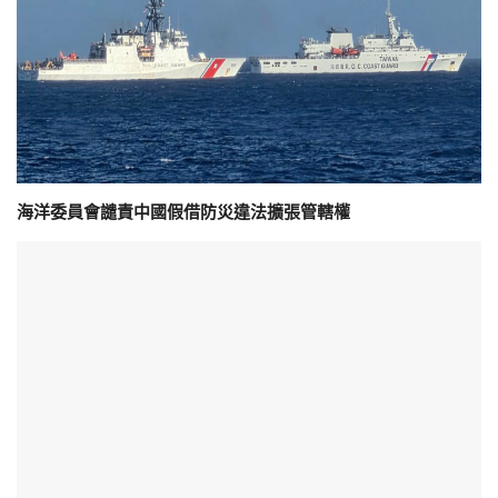
海洋委員會譴責中國假借防災違法擴張管轄權