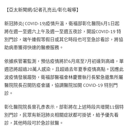
【亞太新聞網/記者孔亮云/彰化報導】
新冠肺炎( COVID-19)疫情升溫，衛福部彰化醫院6月1日起
將在週一至週六上午及週一至週五夜診，開設COVID-19 特
別門診，端午連假等假日或其它時段也可至急診看診，將協
助病患獲得快速的醫療服務。
依據疾管署監測，預估疫情將於6月底至7月初達到高峰，單
週恐將超過20萬人感染，且超過去年夏季疫情高點。因應此
波疫情發展趨勢，衛福部醫福會林慶豐執行長緊急邀集所屬
醫院院長召開防疫會議，協調醫院加開 COVID-19 特別門
診。
彰化醫院院長曾孔彥表示，部彰將在上述時段共增開11個特
別門診，民眾有新冠肺炎相關症狀都可掛號，給予優先看
診，其他時段可於急診就醫。