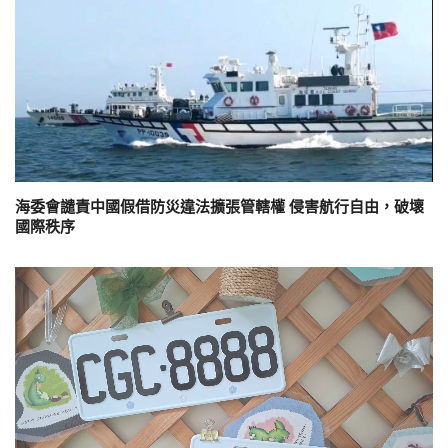
海委會譴責中國假借防災違法擴張管轄權 侵害航行自由，破壞
國際秩序