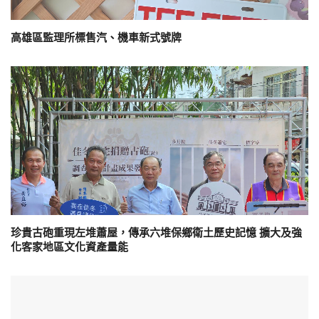
高雄區監理所標售汽、機車新式號牌
珍貴古砲重現左堆蕭屋，傳承六堆保鄉衛土歷史記憶 擴大及強
化客家地區文化資產量能