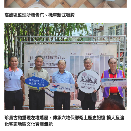
高雄區監理所標售汽、機車新式號牌
珍貴古砲重現左堆蕭屋，傳承六堆保鄉衛土歷史記憶 擴大及強
化客家地區文化資產量能