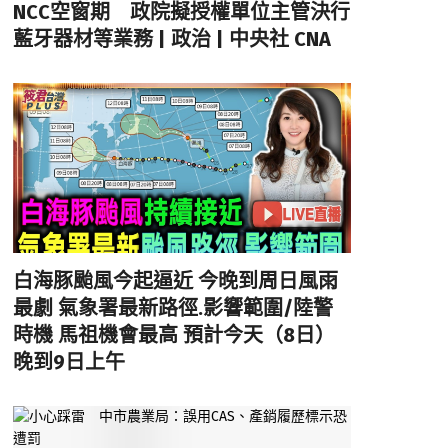
NCC空窗期 政院擬授權單位主管決行
藍牙器材等業務 | 政治 | 中央社 CNA
白海豚颱風今起逼近 今晚到周日風雨
最劇 氣象署最新路徑.影響範圍/陸警
時機 馬祖機會最高 預計今天（8日）
晚到9日上午