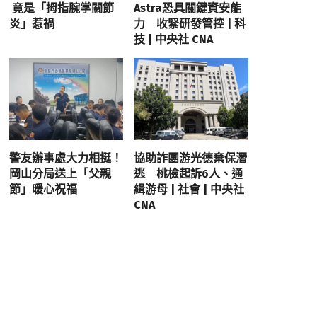
竟是「拇指腕掌關節
Astra恐具關鍵資安能
炎」惹禍
力 收緊研發管控 | 科
技 | 中央社 CNA
警友辦事處大力相挺！
協助詐團游光德棄保潛
岡山分局送上「父親
逃 桃檢起訴6人、通
節」暖心祝福
緝游母 | 社會 | 中央社
CNA