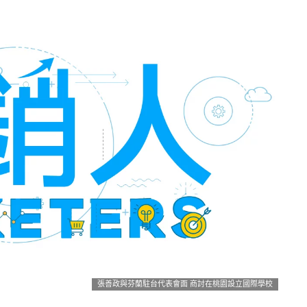
張善政與芬蘭駐台代表會面 商討在桃園設立國際學校