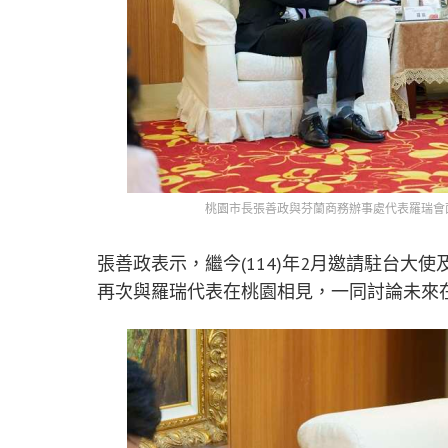
桃園市長張善政與芬蘭商務辦事處代表羅瑞會
張善政表示，繼今(114)年2月邀請駐台
再次與羅瑞代表在桃園相見，一同討論未來