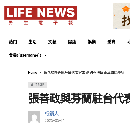
熱門
生活
文教
健康
娛樂
體育
會員({username})
Home
張善政與芬蘭駐台代表會面 商討在桃園設立國際學校
合作媒體
張善政與芬蘭駐台代
行銷人
2025-05-31