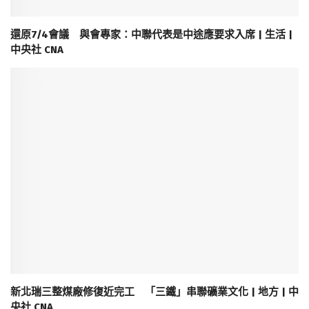
還原7/4會議 與會專家：中聯代表是中途應要求入席 | 生活 |
中央社 CNA
新北瑞三整煤廠修復近完工 「三鐵」串聯礦業文化 | 地方 | 中
央社 CNA