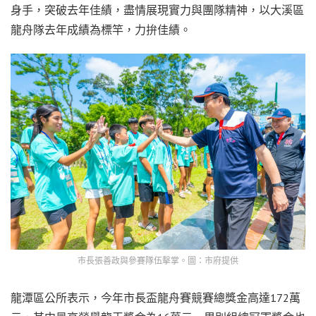
身手，突破去年佳績，盡情展現實力與團隊精神，以大溪區
龍舟隊去年成績為標竿，力拚佳績。
市長張善政與參賽隊伍擊掌。圖：市府提供
龍潭區公所表示，今年市長盃龍舟賽競賽總獎金高達172萬