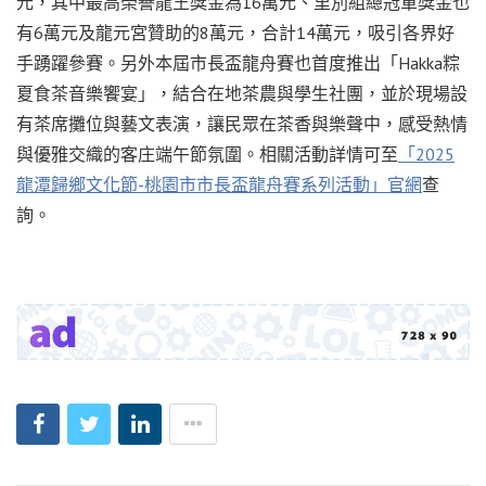
元，其中最高榮譽龍王獎金為16萬元、里別組總冠軍獎金也
有6萬元及龍元宮贊助的8萬元，合計14萬元，吸引各界好
手踴躍參賽。另外本屆市長盃龍舟賽也首度推出「Hakka粽
夏食茶音樂饗宴」，結合在地茶農與學生社團，並於現場設
有茶席攤位與藝文表演，讓民眾在茶香與樂聲中，感受熱情
與優雅交織的客庄端午節氛圍。相關活動詳情可至
「2025
龍潭歸鄉文化節-桃園市市長盃龍舟賽系列活動」官網
查
詢。