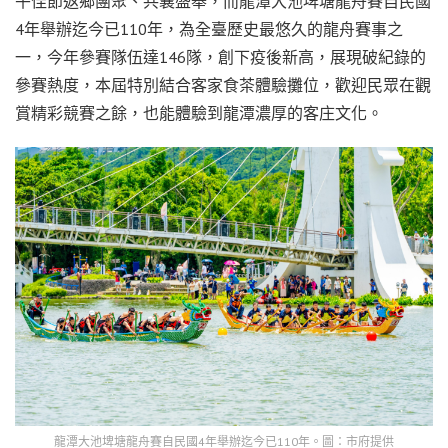
午佳節返鄉團聚、共襄盛舉，而龍潭大池埤塘龍舟賽自民國
4年舉辦迄今已110年，為全臺歷史最悠久的龍舟賽事之
一，今年參賽隊伍達146隊，創下疫後新高，展現破紀錄的
參賽熱度，本屆特別結合客家食茶體驗攤位，歡迎民眾在觀
賞精彩競賽之餘，也能體驗到龍潭濃厚的客庄文化。
龍潭大池埤塘龍舟賽自民國4年舉辦迄今已110年。圖：市府提供