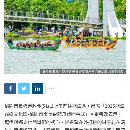
百年龍潭龍舟賽登場 結合客庄食茶音樂饗宴展現端午魅力
桃園市長張善政今(31)日上午前往龍潭區，出席「2025龍潭
歸鄉文化節-桃園市市長盃龍舟賽開幕式」。張善政表示，
龍潭歸鄉文化節舉辦的初心，是希望在外打拚的遊子能在端