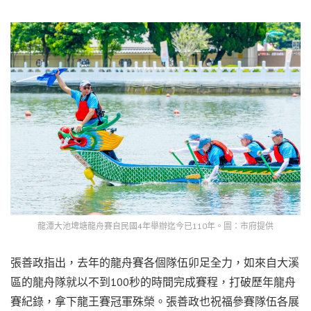
龍潭大池埤塘龍舟賽自民國4年舉辦迄今已110年。圖：市府提供
張善政指出，去年的龍舟賽各個隊伍卯足全力，如來自大溪
區的龍舟隊就以不到100秒的時間完成賽程，打破歷年龍舟
賽紀錄，拿下龍王賽冠軍殊榮。張善政也祝福參賽隊伍各展