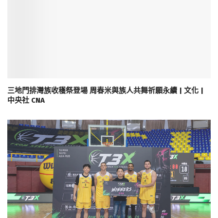
三地門排灣族收穫祭登場 周春米與族人共舞祈願永續 | 文化 |
中央社 CNA