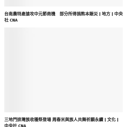
台南農特產搶攻中元節商機 部分所得捐熊本賑災 | 地方 | 中央
社 CNA
三地門排灣族收穫祭登場 周春米與族人共舞祈願永續 | 文化 |
中央社 CNA