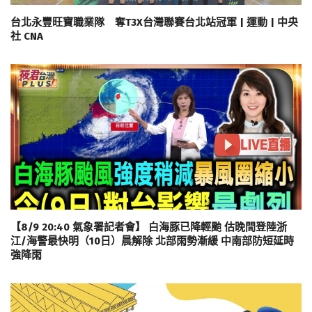
台北永豐旺寶職業隊 奪T3X台灣聯賽台北站冠軍 | 運動 | 中央
社 CNA
【8/9 20:40 氣象署記者會】 白海豚已降輕颱 估晚間登陸浙
江/海警最快明（10日）晨解除 北部雨勢漸緩 中南部防短延時
強降雨