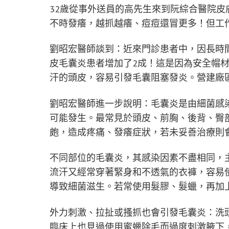
32歲從事外送員的高先生來到阮綜合醫院
不時發癢，越抓越癢、痘痘還冒更多！但工
劉昭宏醫師談到：近來門診患者中，因長時
皮毛囊炎患者增加了2成！這是因為安全帽
汗的頭皮，容易引發毛囊阻塞發炎。營建廠
劉昭宏醫師進一步說明：毛囊炎是由細菌感
可能發生。最常見於頭皮、前胸、後背、臀
皰，造成疼痛、發癢症狀，若未妥善治療則
不同部位的毛囊炎，其感染因素不盡相同，
流汗又經常穿著緊身和不透氣的衣褲，容易
導致細菌滋生。若常使用髮膠、髮蠟，再加
外力刺激、拉扯或搔抓也會引發毛囊炎：洗
臨床上也見過使用蜜蠟除毛而過度刺激腋下