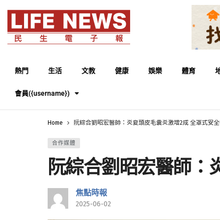
熱門
生活
文教
健康
娛樂
體育
會員({username})
Home
阮綜合劉昭宏醫師：炎夏頭皮毛囊炎激增2成 全罩式安
合作媒體
阮綜合劉昭宏醫師：炎
焦點時報
2025-06-02