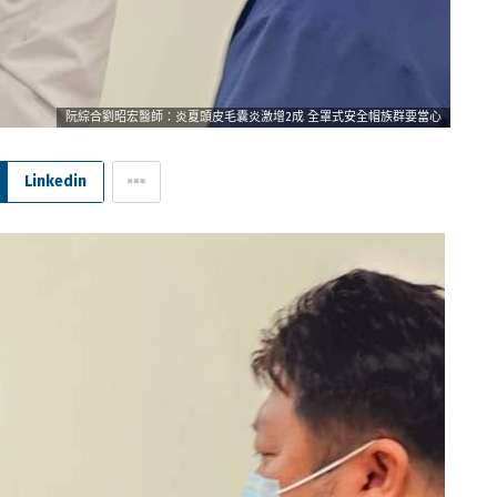
阮綜合劉昭宏醫師：炎夏頭皮毛囊炎激增2成 全罩式安全帽族群要當心
Linkedin