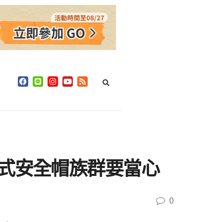
罩式安全帽族群要當心
0