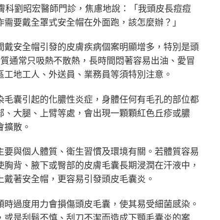
皮膚科劉昭宏醫師門診，焦慮地說：「我頭皮長痘痘
作需要戴全罩式安全帽在外面跑，該怎麼辦？」
間戴安全帽引發的皮膚疾病個案明顯增多，特別是頭
材質通常只吸熱不散熱，長時間悶著容易出油、愛冒
區工地工人、外送員、業務員等須特別注意。
染毛囊引起的化膿性炎症，身體任何有毛孔的部位都
部、大腿、上臂等處，會出現一顆顆紅色丘疹或膿
會擴散。
主要與個人體質、衛生習慣及環境有關。若體質容易
使胸背、腋下或臀部的皮膚毛囊長期浸潤在汗液中，
上戴著安全帽，更容易引發頭皮毛囊炎。
頭時過度用力會損傷頭皮毛囊，使其易受細菌感染。
，或是刮鬍不慎、刮刀不潔而造成下顎毛囊炎的案