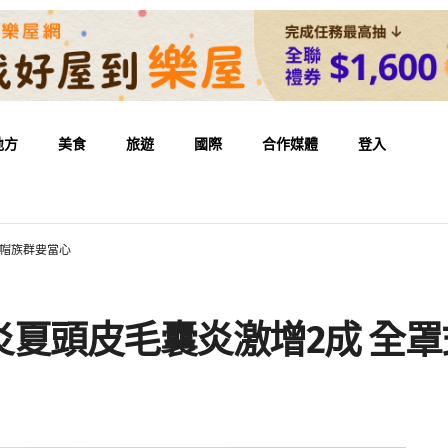
地方
美食
旅遊
國際
合作媒體
登入
全帽族群要當心
夏頭皮毛囊炎激增2成 全