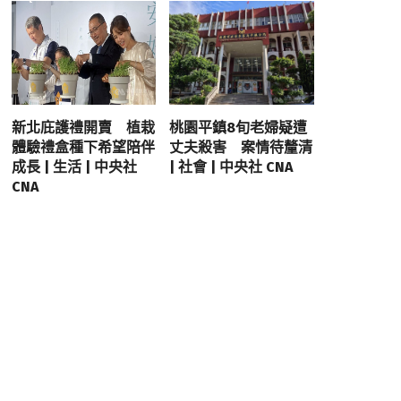
新北庇護禮開賣 植栽
桃園平鎮8旬老婦疑遭
體驗禮盒種下希望陪伴
丈夫殺害 案情待釐清
成長 | 生活 | 中央社
| 社會 | 中央社 CNA
CNA