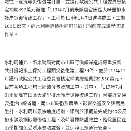
險性，遂提報災後復建計畫，並獲行政院公共工程委員會核
定補助497萬元辦理「113年7月凱米颱風官田區大崎里排水
護岸災後復建工程」。工程於114年1月7日進場施工，工期
100日曆天，經水利團隊積極趕辦並於汛期前完成護岸修復
作業。
水利局補充，凱米颱風對南市山區野溪護岸造成嚴重損害，
共計提報水土保持工程類災後復建工程24件，並於113年12
月獲行政院公共工程委員會核定補助總經費約9,550萬元，
目前各項工程均已陸續發包及施工中。其中，「113年7月
凱米颱風官田區大崎里排水護岸災後復建工程」因鄰近交通
要道(台3線省道、南176區道)及農地，影響交通安全與農民
生計，水利局以最快速度趕辦，順利於汛期前完成約40公尺
排水溝及攔砂壩修復工程，及時發揮防護效益，確保農民在
雨季期間免受溪水暴漲威脅，並保障民眾通行安全。