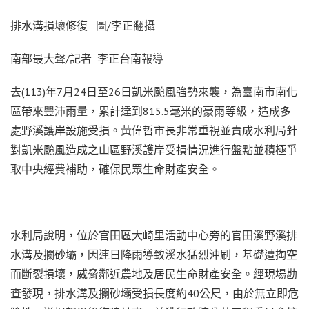
排水溝損壞修復 圖/李正翻攝
南部最大聲/記者 李正台南報導
去(113)年7月24日至26日凱米颱風強勢來襲，為臺南市南化
區帶來豐沛雨量，累計達到815.5毫米的豪雨等級，造成多
處野溪護岸設施受損。黃偉哲市長非常重視並責成水利局針
對凱米颱風造成之山區野溪護岸受損情況進行盤點並積極爭
取中央經費補助，確保民眾生命財產安全。
水利局說明，位於官田區大崎里活動中心旁的官田溪野溪排
水溝及攔砂壩，因連日降雨導致溪水猛烈沖刷，基礎遭掏空
而斷裂損壞，威脅鄰近農地及居民生命財產安全。經現場勘
查發現，排水溝及攔砂壩受損長度約40公尺，由於無立即危