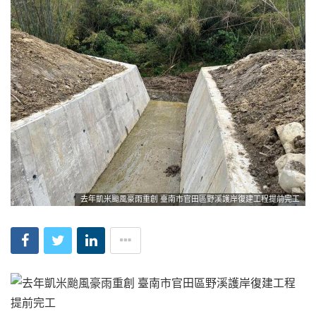
去年凱米颱風豪雨重創 臺南市官田區野溪護岸復建工程提前完工