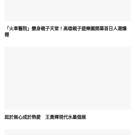
「火車醫院」變身親子天堂！高雄親子遊樂園開幕首日人潮爆
棚
起於無心成於熱愛 王貴嬋現代水墨個展