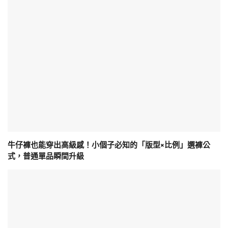
牛仔褲也能穿出高級感！小個子必知的「版型×比例」選褲公
式，普通單品瞬間升級