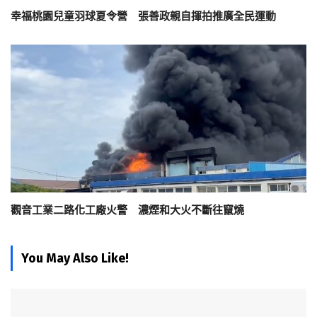
幸福桃園兒童羽球夏令營 張善政親自揮拍推廣全民運動
觀音工業二路化工廠火警 濃煙和大火不斷往竄燒
You May Also Like!