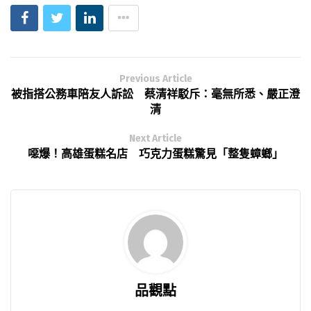
Previous Article
被指搭公務車陪友人訴訟 蔡清祥駁斥：毫無所悉、嚴正澄
清
Next Article
噁爆！高雄蛋糕名店 巧克力蛋糕驚見「整隻蟑螂」
品觀點