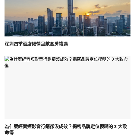
深圳四季酒店傾情呈獻套房禮遇
為什麼經營短影音行銷卻沒成效？揭密品牌定位模糊的 3 大致
命傷