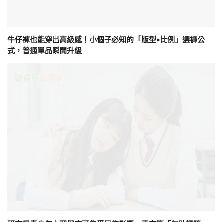
牛仔褲也能穿出高級感！小個子必知的「版型×比例」選褲公
式，普通單品瞬間升級