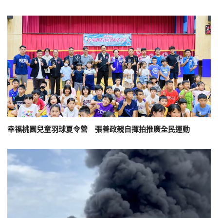
幸福桃園兒童羽球夏令營 張善政親自揮拍推廣全民運動