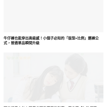
牛仔褲也能穿出高級感！小個子必知的「版型×比例」選褲公
式，普通單品瞬間升級