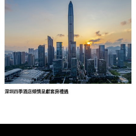
深圳四季酒店傾情呈獻套房禮遇