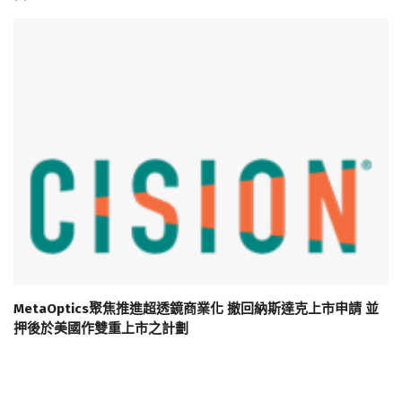
MetaOptics聚焦推進超透鏡商業化 撤回納斯達克上市申請 並
押後於美國作雙重上市之計劃