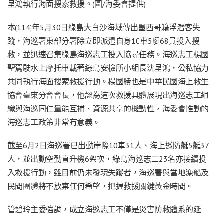
呈鴻執行海面搜索救援。(圖/海委會提供)
本(114)年5月30日綠島大白沙海域傳出墨西哥籍浮潛客失
蹤，海巡署東部分署除立即派遣自身10車5艇68員投入搜
救，並迅速召集綠島海巡志工投入協尋任務。海巡志工楊國
聖駕駛水上摩托車載著綠島安檢所小組長沈呈鴻，公私協力
共同執行海面搜索救援行動。楊國勝也是中華民國海上救生
協會臺東分會會長，他認為這次救援具體展現出海巡志工組
織與海巡同仁量能互補、資源共享的機動性，海委會推動的
海巡志工政策非常有意義。
截至6月2日海巡署已出動岸際10車31人、海上巡防艇5艇37
人，並出動空勤直升機6架次，綠島海巡志工23名亦接續投
入救援行動，雖目前仍未發現失蹤者，海巡署與當地漁船及
民間團體將不放棄任何希望，把握救援關鍵黃金時間。
管碧玲主委強調，成立海巡志工不僅是災害防救體系的延