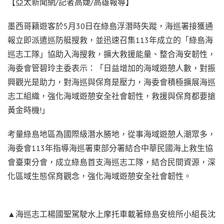
【亞太新聞網/記者高婕/高雄報導】
墨西哥籍遊客於5月30日在綠島浮潛時失蹤，海巡署接獲通
報立即派遣巡防艇搜救，並迅速召集113年成立的「綠島海
巡志工隊」協助入海搜救，擴大救援能量、整合海安韌性，
海委會管碧玲主委表示：「日益增加的海域遊憩人數，對振
興觀光是助力，對海巡與保育是壓力，海委會積極擴展海巡
志工組織，強化海域遊憩安全社會韌性，救援與保育都要搶
黃金時機!」
考量綠島地區為國際級潛水勝地，從事海域遊憩人潮眾多，
海委會113年指導海巡署東部分署結合中華民國海上救生協
會臺東分會，成立綠島首支海巡志工隊，結合民間資源，深
化區域生態保育觀念，強化海域遊憩安全社會韌性。
▲海巡志工楊國聖駕駛水上摩托車載著綠島安檢所小組長沈