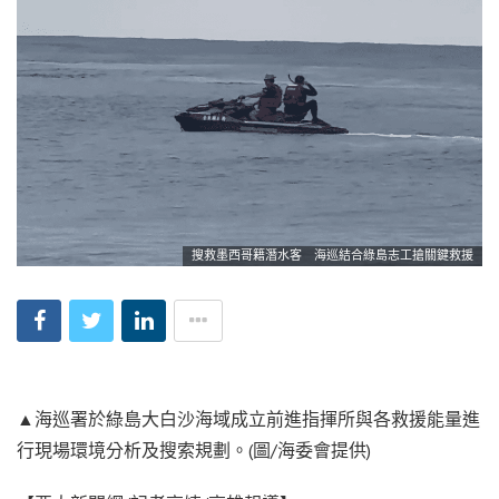
搜救墨西哥籍潛水客 海巡結合綠島志工搶關鍵救援
▲海巡署於綠島大白沙海域成立前進指揮所與各救援能量進
行現場環境分析及搜索規劃。(圖/海委會提供)