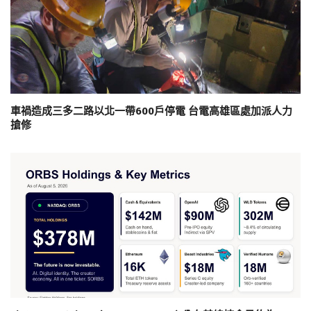
車禍造成三多二路以北一帶600戶停電 台電高雄區處加派人力
搶修