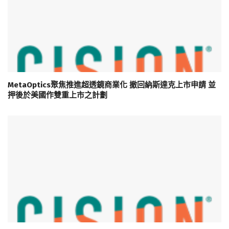
MetaOptics聚焦推進超透鏡商業化 撤回納斯達克上市申請 並
押後於美國作雙重上市之計劃