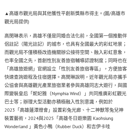
▲高雄市觀光局與其他獲性平創新獎縣市得主。(圖/高雄市
觀光局提供)
高閔琳表示，高雄不僅是同婚合法化前，全國第一個推動伴
侶註記（陽光註記）的城市，也具有全國最大的彩虹地景；
而觀光局不僅積極改造機關辦公接待空間、融入彩虹意象，
也率全國之先，首創性別友善旅宿輔導認證制度；同時也在
「高雄旅遊網」官網設立「性別友善旅宿專區」，方便旅客
快速查詢遊程及住宿選擇。高閔琳說明，近年觀光局亦攜手
公協會與高雄觀光產業旅宿業者參與高雄同志大遊行，與國
際變裝皇后「妮妃雅（Nymphia Wind）」共同推廣彩虹觀光
巴士等；辦理大型活動亦積極融入性別意識，例如於
2023「高雄蓮潭燈會」設置彩兔光廊、十二神獸等兔兒神
裝置藝術，2024與2025「高雄冬日遊樂園 Kaohsiung
Wonderland 」黃色小鴨（Rubber Duck）和吉伊卡哇