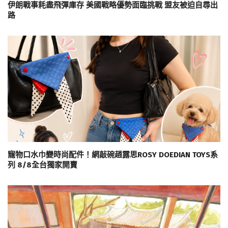
伊朗戰事耗盡飛彈庫存 美國戰略優勢面臨挑戰 盟友被迫自尋出
路
寵物口水巾變時尚配件！網敲碗趙露思ROSY DOEDIAN TOYS系
列 8/8全台獨家開賣