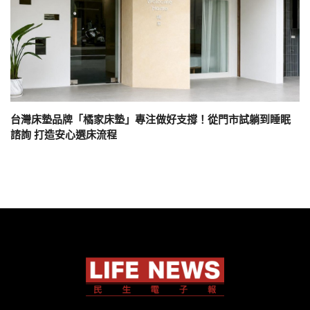
台灣床墊品牌「橘家床墊」專注做好支撐！從門市試躺到睡眠
諮詢 打造安心選床流程