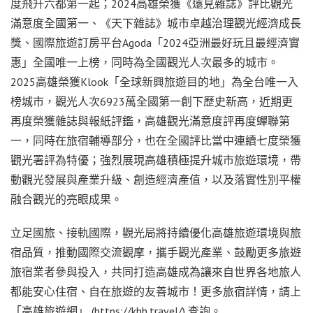
度飛升六都第一起；2024高雄榮獲《遠見雜誌》評比觀光
滿意度全國第一、《天下雜誌》城市卓越治理觀光經濟成長
獎、國際旅遊訂房平台Agoda「2024亞洲最好玩且最經濟實
惠」全國唯一上榜，同時為全國觀光人次最多的城市。
2025高雄榮獲Klook「全球新興旅遊目的地」為全台唯一入
榜城市，觀光人次6923萬全國第一創下歷史新高，近期更
再度榮獲雜誌與報紙評鑑，高雄觀光滿意度評再度蟬聯第
一，同時在旅宿輔導部分，也在全國評比當中連續七度榮獲
觀光署評為特優；強烈展現高雄積極提升城市旅遊環境，帶
動觀光發展與產業升級、創造經濟產值，以及落實性別平權
融合觀光的亮眼成果。
立足國旅、接軌國際，觀光局將持續優化高雄旅遊環境與旅
宿品質，推動國際交流觀摩，攜手觀光產業、鼓勵更多旅遊
旅宿業者參與投入，共同打造高雄成為讓來自世界各地旅人
都能安心住宿、自在旅遊的友善城市！更多旅宿詳情，請上
「高雄旅遊網」 (https://khh.travel/) 查詢。