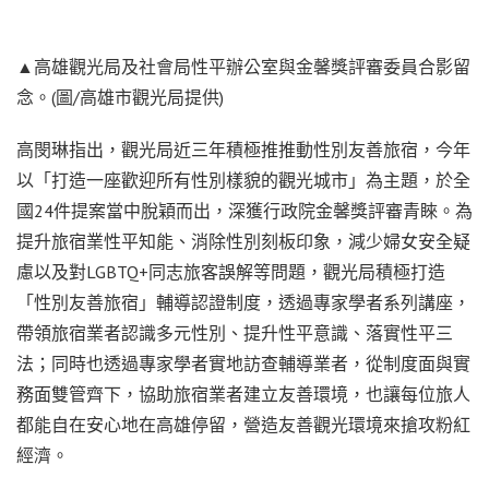
▲高雄觀光局及社會局性平辦公室與金馨獎評審委員合影留
念。(圖/高雄市觀光局提供)
高閔琳指出，觀光局近三年積極推推動性別友善旅宿，今年
以「打造一座歡迎所有性別樣貌的觀光城市」為主題，於全
國24件提案當中脫穎而出，深獲行政院金馨獎評審青睞。為
提升旅宿業性平知能、消除性別刻板印象，減少婦女安全疑
慮以及對LGBTQ+同志旅客誤解等問題，觀光局積極打造
「性別友善旅宿」輔導認證制度，透過專家學者系列講座，
帶領旅宿業者認識多元性別、提升性平意識、落實性平三
法；同時也透過專家學者實地訪查輔導業者，從制度面與實
務面雙管齊下，協助旅宿業者建立友善環境，也讓每位旅人
都能自在安心地在高雄停留，營造友善觀光環境來搶攻粉紅
經濟。