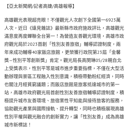
【亞太新聞網/記者高婕/高雄報導】
高雄觀光表現超亮眼！不僅觀光人次創下全國第一6923萬
人次，近日《遠見雜誌》最新縣市政府施政評比，高雄觀光
滿意度再度蟬聯全台第一！為營造友善觀光環境，高雄市政
府觀光局於2023首創「性別友善旅宿」輔導認證制度，兩
年來成功輔導40家飯店旅館，更榮獲行政院第23屆「金馨
獎—性別平等創新獎」肯定。觀光局長高閔琳05/28親自北
上受獎表示，性別平等是城市進步重要指標，不僅在大型活
動辦理與景區工程融入性別意識，積極帶動粉紅經濟，同時
也關注月經貧窮議題；而飯店旅館是旅客抵達城市的第一
站，高雄市政府觀光局首創性別友善旅宿輔導認證制度，積
極提升城市友善環境、旅宿業性平知能與接待旅客的服務，
協助觀光產業與國際接軌、提升轉型，同時也積極展現高雄
性別平權與觀光融合的創新實力，讓「性別友善」成為高雄
城市新標誌！