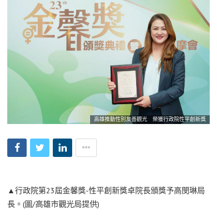
高雄推動性別友善觀光 榮獲行政院性平創新獎
▲行政院第23屆金馨獎-性平創新獎卓院長頒獎予高閔琳局
長。(圖/高雄市觀光局提供)