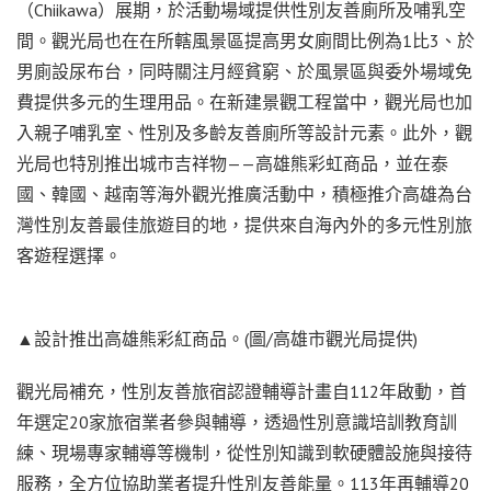
（Chiikawa）展期，於活動場域提供性別友善廁所及哺乳空
間。觀光局也在在所轄風景區提高男女廁間比例為1比3、於
男廁設尿布台，同時關注月經貧窮、於風景區與委外場域免
費提供多元的生理用品。在新建景觀工程當中，觀光局也加
入親子哺乳室、性別及多齡友善廁所等設計元素。此外，觀
光局也特別推出城市吉祥物——高雄熊彩虹商品，並在泰
國、韓國、越南等海外觀光推廣活動中，積極推介高雄為台
灣性別友善最佳旅遊目的地，提供來自海內外的多元性別旅
客遊程選擇。
▲設計推出高雄熊彩紅商品。(圖/高雄市觀光局提供)
觀光局補充，性別友善旅宿認證輔導計畫自112年啟動，首
年選定20家旅宿業者參與輔導，透過性別意識培訓教育訓
練、現場專家輔導等機制，從性別知識到軟硬體設施與接待
服務，全方位協助業者提升性別友善能量。113年再輔導20