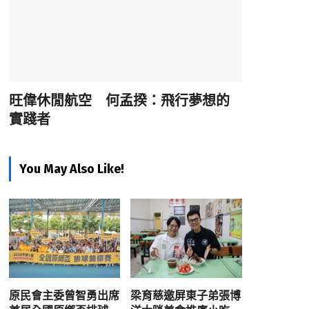
旺偉休閒航空 何孟揆：飛行夢想的
實踐者
You May Also Like!
原民會主委曾智勇出席
梁育慈邀屏東子弟張博