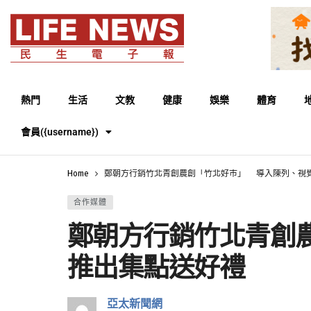
熱門
生活
文教
健康
娛樂
體育
會員({username})
Home
鄭朝方行銷竹北青創農創「竹北好市」 導入陳列、視覺
合作媒體
鄭朝方行銷竹北青創
推出集點送好禮
亞太新聞網