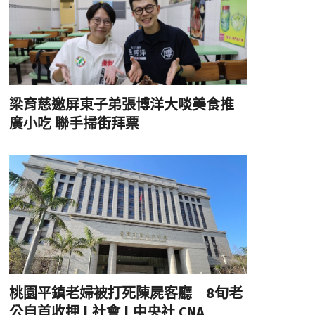
梁育慈邀屏東子弟張博洋大啖美食推
廣小吃 聯手掃街拜票
桃園平鎮老婦被打死陳屍客廳 8旬老
公自首收押 | 社會 | 中央社 CNA