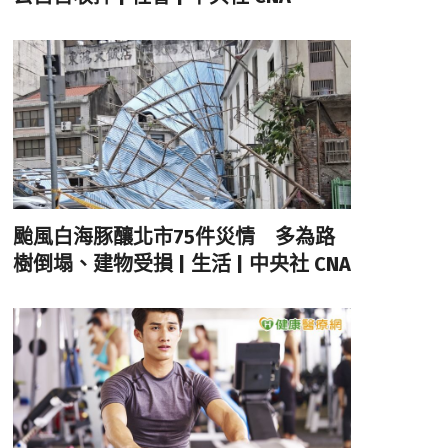
颱風白海豚釀北市75件災情 多為路
樹倒塌、建物受損 | 生活 | 中央社 CNA