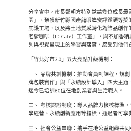
分享會中，市長鄭朝方特別邀請幾位成長最
園」、榮獲新竹縣國產龍眼蜂蜜評鑑頭等獎
庇護工場，以及將土地質感轉化為飾品創作
老爹咖啡（JD Café）工作室」，與不加
列與視覺呈現上的學習與落實，感受到他們
「竹北好市2.0」五大亮點升級機制：
一、 品牌共創機制：推動會員制課程，規
牌包裝實作」與「永續設計導入」四大主題
迄今已培訓60位在地創業者與生活職人。
二、 考核認證制度：導入品牌力檢核標準
學經營、永續創新應用等指標，通過者可享
三、 社會公益串聯：攜手在地公益組織共