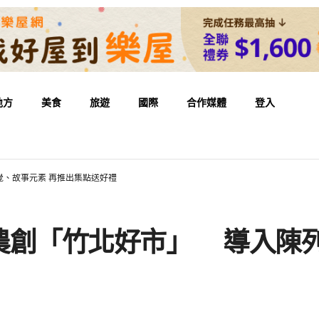
地方
美食
旅遊
國際
合作媒體
登入
、故事元素 再推出集點送好禮
農創「竹北好市」 導入陳列