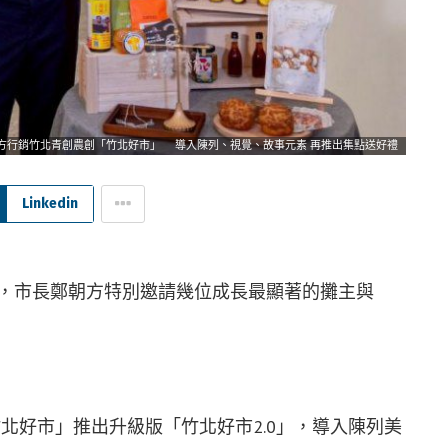
方行銷竹北青創農創「竹北好市」 導入陳列、視覺、故事元素 再推出集點送好禮
Linkedin
」，市長鄭朝方特別邀請幾位成長最顯著的攤主與
北好市」推出升級版「竹北好市2.0」，導入陳列美