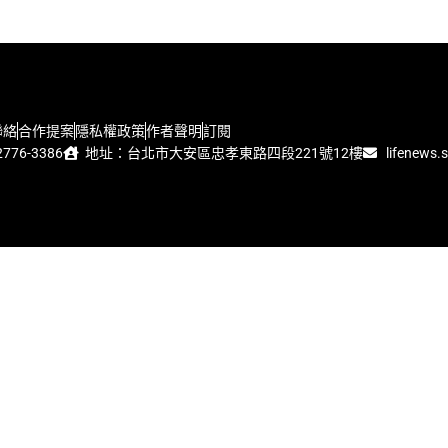
聯絡
合作提案
隱私權政策
作者聲明
訂閱
776-3386
地址：台北市大安區忠孝東路四段221號12樓
lifenews.