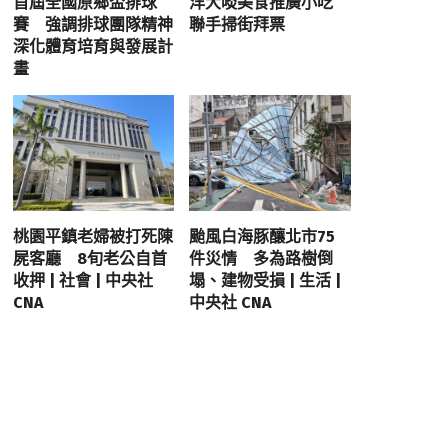
首屆全國原鄉盃排球
洋大啖美食推廣小吃
賽 強調排球團隊精神
聯手掃街拜票
深化體育培育與發展計
畫
桃園平鎮老婦被打死陳
颱風白海豚釀北市75
屍客廳 8旬老公自首
件災情 多為路樹倒
收押 | 社會 | 中央社
塌、建物受損 | 生活 |
CNA
中央社 CNA