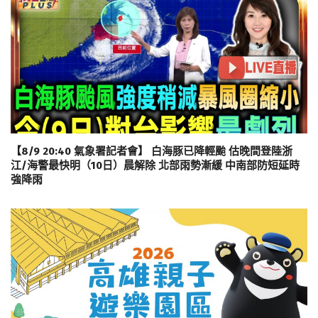
【8/9 20:40 氣象署記者會】 白海豚已降輕颱 估晚間登陸浙
江/海警最快明（10日）晨解除 北部雨勢漸緩 中南部防短延時
強降雨