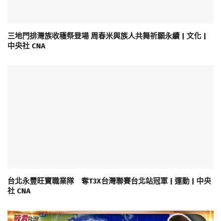
三地門排灣族收穫祭登場 周春米與族人共舞祈願永續 | 文化 |
中央社 CNA
台北永豐旺寶職業隊 奪T3X台灣聯賽台北站冠軍 | 運動 | 中央
社 CNA