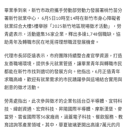
畢業季到來，新竹市政府攜手勞動部勞動力發展署桃竹苗分
署新竹就業中心， 6月5日10時至14時在新竹市身心障礙者
就業綜合大樓5樓舉辦「2025新竹地區現場徵才活動」，勞
青處表示，活動邀集36家企業，釋出多達1,748個職缺，協
助青年及轉職市民在地覓得理想職涯發展機會。
代理市長邱臣遠表示，市府團隊持續整合產官學資源，打造
友善職場環境，提供多元就業管道，讓畢業青年與轉職市民
都能在新竹市找到適切的發展方向。他指出，6月正值青年
求職高峰，歡迎有就業需求的市民踴躍參與這場結合實用與
創意的徵才活動。
勞青處指出，此次參與徵才的企業包括台亞半導體、宜特科
技、緯創資通、宏齊科技、昇陽國際半導體、摩斯漢堡、麥
當勞、雲雀國際等36家廠商，涵蓋電子科技、餐飲服務、教
育諮詢等產業領域，其中，華夏玻璃更開出高達7萬元的月