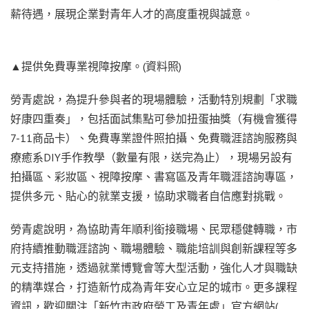
薪待遇，展現企業對青年人才的高度重視與誠意。
▲提供免費專業視障按摩。(資料照)
勞青處說，為提升參與者的現場體驗，活動特別規劃「求職
好康四重奏」，包括面試集點可參加扭蛋抽獎（有機會獲得
7-11商品卡）、免費專業證件照拍攝、免費職涯諮詢服務與
療癒系DIY手作教學（數量有限，送完為止），現場另設有
拍攝區、彩妝區、視障按摩、書寫區及青年職涯諮詢專區，
提供多元、貼心的就業支援，協助求職者自信應對挑戰。
勞青處說明，為協助青年順利銜接職場、民眾穩健轉職，市
府持續推動職涯諮詢、職場體驗、職能培訓與創新課程等多
元支持措施，透過就業博覽會等大型活動，強化人才與職缺
的精準媒合，打造新竹成為青年安心立足的城市。更多課程
資訊，歡迎關注「新竹市政府勞工及青年處」官方網站(