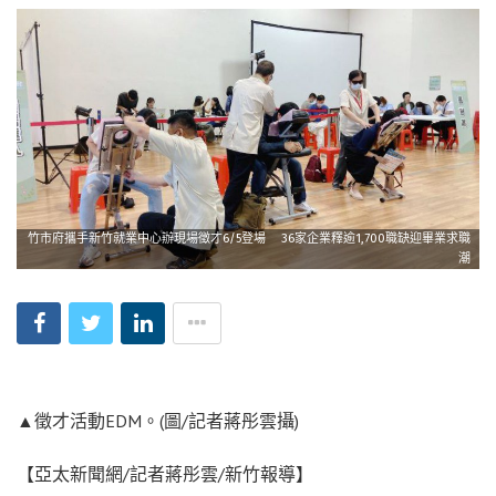
竹市府攜手新竹就業中心辦現場徵才6/5登場 36家企業釋逾1,700職缺迎畢業求職
潮
▲徵才活動EDM。(圖/記者蔣彤雲攝)
【亞太新聞網/記者蔣彤雲/新竹報導】