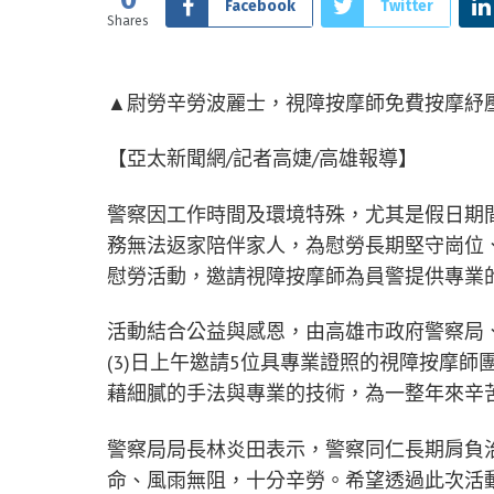
Facebook
Twitter
Shares
▲尉勞辛勞波麗士，視障按摩師免費按摩紓壓
【亞太新聞網/記者高婕/高雄報導】
警察因工作時間及環境特殊，尤其是假日期
務無法返家陪伴家人，為慰勞長期堅守崗位
慰勞活動，邀請視障按摩師為員警提供專業
活動結合公益與感恩，由高雄市政府警察局
(3)日上午邀請5位具專業證照的視障按摩
藉細膩的手法與專業的技術，為一整年來辛
警察局局長林炎田表示，警察同仁長期肩負
命、風雨無阻，十分辛勞。希望透過此次活