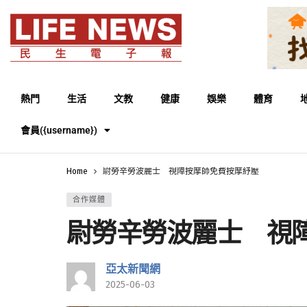
熱門
生活
文教
健康
娛樂
體育
會員({username})
Home
尉勞辛勞波麗士 視障按摩師免費按摩紓壓
合作媒體
尉勞辛勞波麗士 視
亞太新聞網
2025-06-03