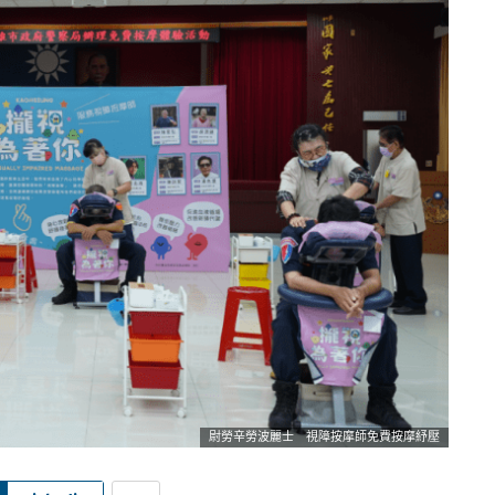
尉勞辛勞波麗士 視障按摩師免費按摩紓壓