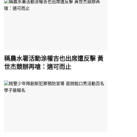
稱農水署活動涂權吉也出席遭反擊 黃
世杰競辦再嗆：適可而止