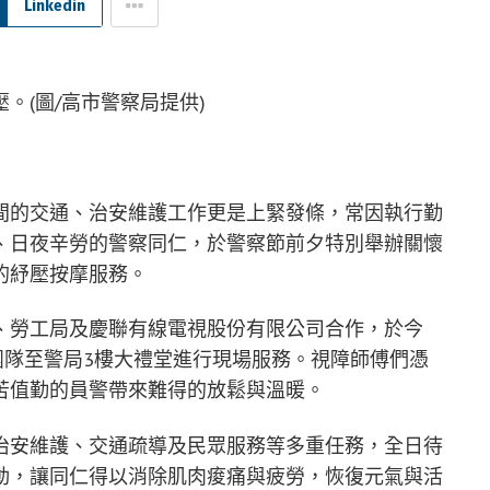
Linkedin
。(圖/高市警察局提供)
間的交通、治安維護工作更是上緊發條，常因執行勤
、日夜辛勞的警察同仁，於警察節前夕特別舉辦關懷
的紓壓按摩服務。
、勞工局及慶聯有線電視股份有限公司合作，於今
師團隊至警局3樓大禮堂進行現場服務。視障師傅們憑
苦值勤的員警帶來難得的放鬆與溫暖。
治安維護、交通疏導及民眾服務等多重任務，全日待
動，讓同仁得以消除肌肉痠痛與疲勞，恢復元氣與活