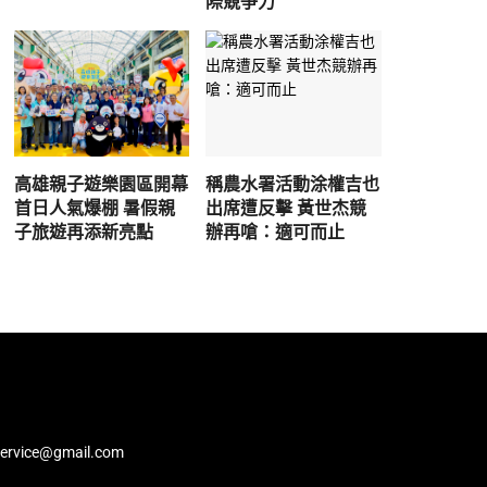
際競爭力
高雄親子遊樂園區開幕
稱農水署活動涂權吉也
首日人氣爆棚 暑假親
出席遭反擊 黃世杰競
子旅遊再添新亮點
辦再嗆：適可而止
service@gmail.com