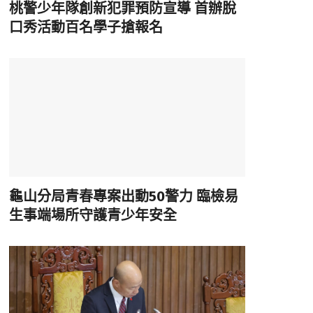
桃警少年隊創新犯罪預防宣導 首辦脫
口秀活動百名學子搶報名
龜山分局青春專案出動50警力 臨檢易
生事端場所守護青少年安全