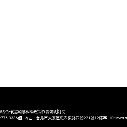
聯絡
合作提案
隱私權政策
作者聲明
訂閱
776-3386
地址：台北市大安區忠孝東路四段221號12樓
lifenews.