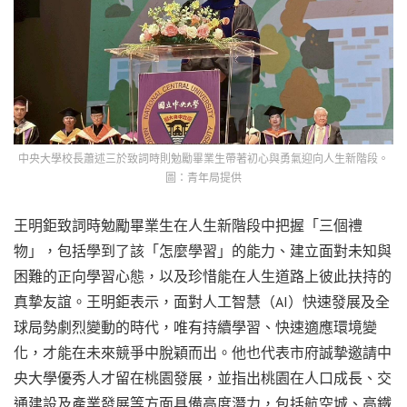
中央大學校長蕭述三於致詞時則勉勵畢業生帶著初心與勇氣迎向人生新階段。
圖：青年局提供
王明鉅致詞時勉勵畢業生在人生新階段中把握「三個禮
物」，包括學到了該「怎麼學習」的能力、建立面對未知與
困難的正向學習心態，以及珍惜能在人生道路上彼此扶持的
真摯友誼。王明鉅表示，面對人工智慧（AI）快速發展及全
球局勢劇烈變動的時代，唯有持續學習、快速適應環境變
化，才能在未來競爭中脫穎而出。他也代表市府誠摯邀請中
央大學優秀人才留在桃園發展，並指出桃園在人口成長、交
通建設及產業發展等方面具備高度潛力，包括航空城、高鐵