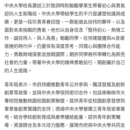
中央大學校長蕭述三於致詞時則勉勵畢業生帶著初心與勇氣
迎向人生新階段，中央大學帶給學生的不只是課堂知識與成
績，更是一段珍貴青春回憶、一群能彼此扶持的夥伴，以及
面對未來挑戰的勇氣。他也以自身信念「堅持初心、熱情工
作、誠信待人、與人為善」勉勵同學，在快速變遷與AI浪潮
席捲的時代中，仍要保有深度思考、同理心與團隊合作能
力，勇敢跨域探索並放眼國際；期許同學將所學轉化為照亮
社會的力量，帶著中央大學的精神勇敢前行，開創屬於自己
的人生道路。
青年局表示，市府持續推動青年公共參與、職涯發展及創新
創業等政策，並與中央大學保持密切合作。包括串聯桃市大
專校院推動桃園校園創業聯盟，提供青年從校園創意發想到
畢業後創業實踐的支持；透過中央大學營運之青年局安東基
地，結合學校創新育成與產學鏈結能量，提供青年創業輔
導、資源媒合及多元培力服務，展現市府與中央大學共同支