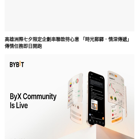
高雄洲際七夕限定企劃串聯款待心意 「時光郵驛．情深傳遞」
傳情任務即日開跑