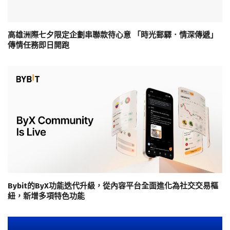
高雄洲際七夕限定企劃串聯款待心意 「時光郵驛．情深傳遞」
傳情任務即日開跑
Bybit的ByX功能迭代升級，從內容平台全面進化為社交交易樞
紐，新增多項特色功能