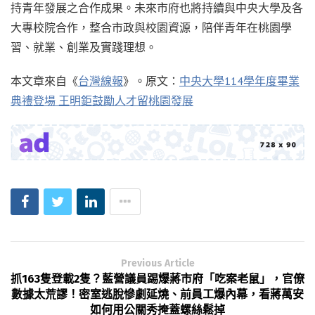
持青年發展之合作成果。未來市府也將持續與中央大學及各
大專校院合作，整合市政與校園資源，陪伴青年在桃園學
習、就業、創業及實踐理想。
本文章來自《
台灣線報
》。原文：
中央大學114學年度畢業
典禮登場 王明鉅鼓勵人才留桃園發展
Previous Article
抓163隻登載2隻？藍營議員踢爆蔣市府「吃案老鼠」，官僚
數據太荒謬！密室逃脫慘劇延燒、前員工爆內幕，看蔣萬安
如何用公關秀掩蓋螺絲鬆掉