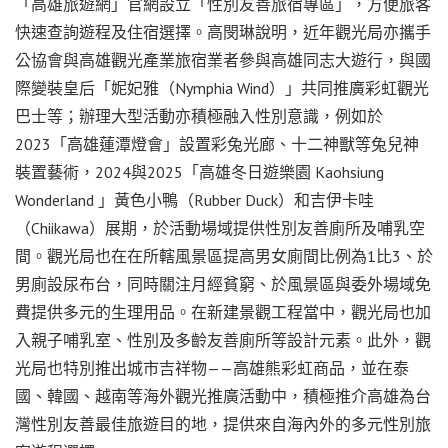
「高雄旅遊網」官網設立「性別友善旅宿專區」，方便旅客
快速查詢遊程及住宿選擇。高閔琳說明，近年觀光局亦攜手
公協會與高雄觀光產業旅宿業者參與高雄同志大遊行，與國
際變裝皇后「妮妃雅（Nymphia Wind）」共同推廣彩虹觀光
巴士等；辦理大型活動亦積極融入性別意識，例如於
2023「高雄蓮潭燈會」設置彩兔光廊、十二神獸等兔兒神
裝置藝術，2024與2025「高雄冬日遊樂園 Kaohsiung
Wonderland 」黃色小鴨（Rubber Duck）和吉伊卡哇
（Chiikawa）展期，於活動場域提供性別友善廁所及哺乳空
間。觀光局也在在所轄風景區提高男女廁間比例為1比3、於
男廁設尿布台，同時關注月經貧窮、於風景區與委外場域免
費提供多元的生理用品。在新建景觀工程當中，觀光局也加
入親子哺乳室、性別及多齡友善廁所等設計元素。此外，觀
光局也特別推出城市吉祥物——高雄熊彩虹商品，並在泰
國、韓國、越南等海外觀光推廣活動中，積極推介高雄為台
灣性別友善最佳旅遊目的地，提供來自海內外的多元性別旅