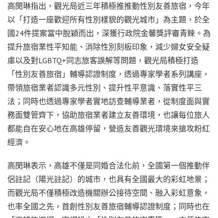
高閔琳指出，觀光局近三年積極推推動性別友善旅宿，今年
以「打造一座歡迎所有性別樣貌的觀光城市」為主題，於全
國24件提案當中脫穎而出，深獲行政院金馨獎評審青睞。為
提升旅宿業性平知能、消除性別刻板印象，減少婦女安全疑
慮以及對LGBTQ+同志旅客誤解等問題，觀光局積極打造
「性別友善旅宿」輔導認證制度，透過專家學者系列講座，
帶領旅宿業者認識多元性別、提升性平意識、落實性平三
法；同時也透過專家學者實地訪查輔導業者，從制度面與實
務面雙管齊下，協助旅宿業者建立友善環境，也讓每位旅人
都能自在安心地在高雄停留，營造友善觀光環境來搶攻粉紅
經濟。
高閔琳表示，高雄不僅是同婚合法化前，全國第一個推動伴
侶註記（陽光註記）的城市，也具有全國最大的彩虹地景；
而觀光局不僅積極改造機關辦公接待空間、融入彩虹意象，
也率全國之先，首創性別友善旅宿輔導認證制度；同時也在