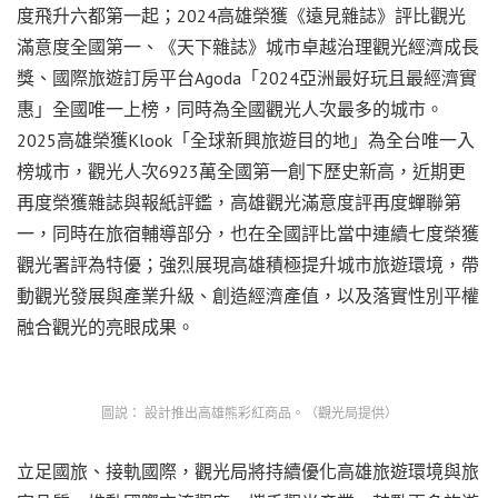
度飛升六都第一起；2024高雄榮獲《遠見雜誌》評比觀光
滿意度全國第一、《天下雜誌》城市卓越治理觀光經濟成長
獎、國際旅遊訂房平台Agoda「2024亞洲最好玩且最經濟實
惠」全國唯一上榜，同時為全國觀光人次最多的城市。
2025高雄榮獲Klook「全球新興旅遊目的地」為全台唯一入
榜城市，觀光人次6923萬全國第一創下歷史新高，近期更
再度榮獲雜誌與報紙評鑑，高雄觀光滿意度評再度蟬聯第
一，同時在旅宿輔導部分，也在全國評比當中連續七度榮獲
觀光署評為特優；強烈展現高雄積極提升城市旅遊環境，帶
動觀光發展與產業升級、創造經濟產值，以及落實性別平權
融合觀光的亮眼成果。
圖説： 設計推出高雄熊彩紅商品。（觀光局提供）
立足國旅、接軌國際，觀光局將持續優化高雄旅遊環境與旅