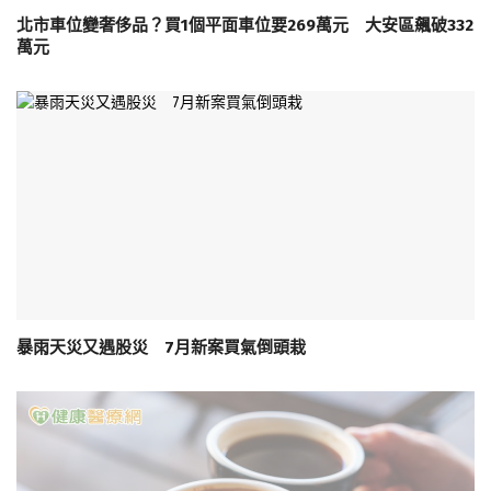
北市車位變奢侈品？買1個平面車位要269萬元 大安區飆破332
萬元
暴雨天災又遇股災 7月新案買氣倒頭栽