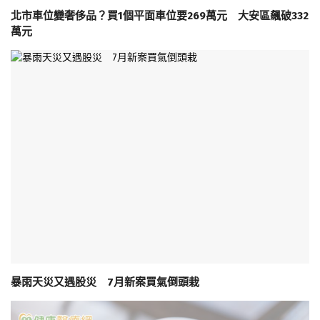
北市車位變奢侈品？買1個平面車位要269萬元 大安區飆破332
萬元
暴雨天災又遇股災 7月新案買氣倒頭栽