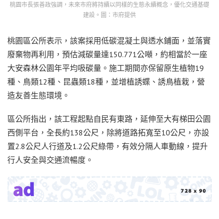
桃園市長張善政強調，未來市府將持續以同樣的生態永續概念，優化交通基礎
建設。圖：市府提供
桃園區公所表示，該案採用低碳混凝土與透水鋪面，並落實
廢棄物再利用，預估減碳量達150.771公噸，約相當於一座
大安森林公園年平均吸碳量。施工期間亦保留原生植物19
種、鳥類12種、昆蟲類18種，並增植誘蝶、誘鳥植栽，營
造友善生態環境。
區公所指出，該工程起點自民有東路，延伸至大有梯田公園
西側平台，全長約138公尺，除將道路拓寬至10公尺，亦設
置2.8公尺人行道及1.2公尺綠帶，有效分隔人車動線，提升
行人安全與交通流暢度。