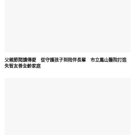
父親節閱讀傳愛 從守護孩子到陪伴長輩 市立鳳山醫院打造
失智友善全齡家庭