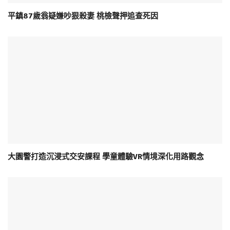
平鎮87歲翁疑嫌吵狠殺妻 桃檢聲押追查死因
大園警打造沉浸式交安課程 學童體驗VR情境深化用路觀念