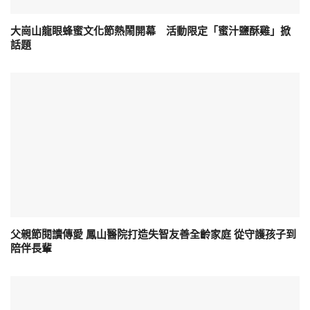
大崗山龍眼蜂蜜文化節熱鬧開幕 活動限定「蜜汁鹽酥雞」掀
話題
父親節閱讀傳愛 鳳山醫院打造失智友善全齡家庭 從守護孩子到
陪伴長輩