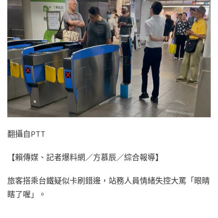
翻攝自PTT
【賴傳媒、記者爆料網／方慕辰／綜合報導】
旅客搭乘台鐵疑似卡刷錯邊，站務人員情緒失控大罵「眼睛
瞎了喔」。