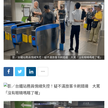
影／台鐵站務員情緒失控！疑不滿旅客卡刷錯邊 大罵「沒有眼睛嗎瞎了喔」