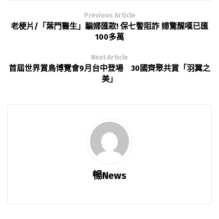
Previous Article
老梗片/「葉門醫生」騙婦匯款! 保七警阻詐 婦驚醒嘆已匯
100多萬
Next Article
首屆世界賞鳥博覽會9月台中登場 30國齊聚共賞「羽翼之
美」
暢News