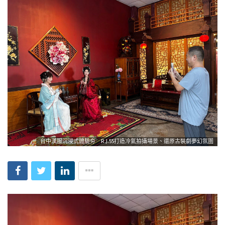
台中漢服沉浸式體驗夯 R.J.55打造冷氣拍攝場景、還原古裝劇夢幻氛圍