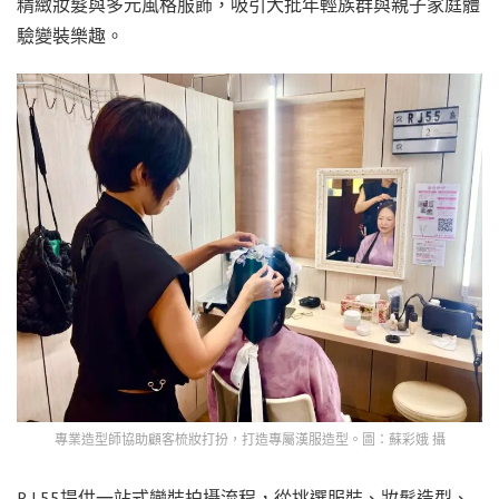
精緻妝髮與多元風格服飾，吸引大批年輕族群與親子家庭體
驗變裝樂趣。
專業造型師協助顧客梳妝打扮，打造專屬漢服造型。圖：蘇彩娥 攝
R.J.55提供一站式變裝拍攝流程，從挑選服裝、妝髮造型、