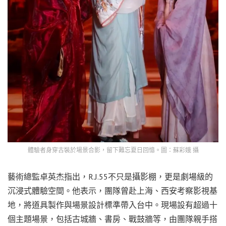
體驗者身穿古裝於場景合影，留下難忘夏日回憶。圖：蘇彩娥 攝
藝術總監卓英杰指出，R.J.55不只是攝影棚，更是劇場級的
沉浸式體驗空間。他表示，團隊曾赴上海、西安考察影視基
地，將道具製作與場景設計標準帶入台中。現場設有超過十
個主題場景，包括古城牆、書房、戰鼓牆等，由團隊親手搭