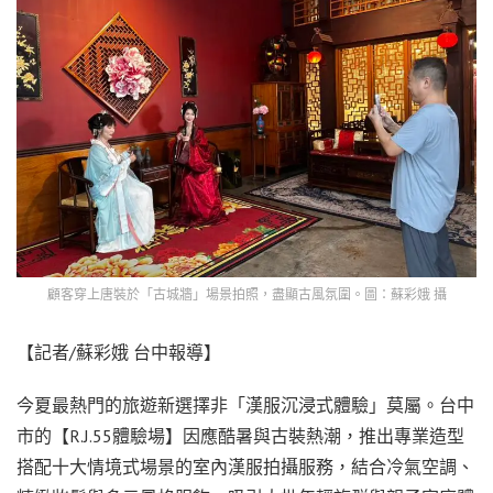
顧客穿上唐裝於「古城牆」場景拍照，盡顯古風氛圍。圖：蘇彩娥 攝
【記者/蘇彩娥 台中報導】
今夏最熱門的旅遊新選擇非「漢服沉浸式體驗」莫屬。台中
市的【R.J.55體驗場】因應酷暑與古裝熱潮，推出專業造型
搭配十大情境式場景的室內漢服拍攝服務，結合冷氣空調、