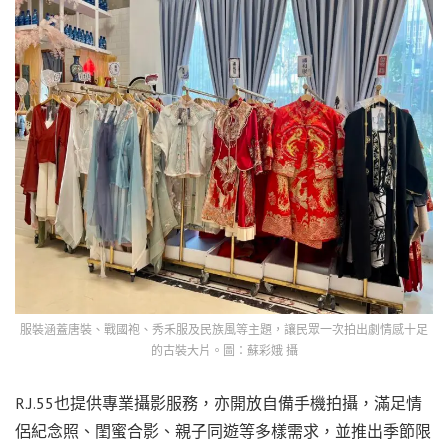
服裝涵蓋唐裝、戰國袍、秀禾服及民族風等主題，讓民眾一次拍出劇情感十足
的古裝大片。圖：蘇彩娥 攝
R.J.55也提供專業攝影服務，亦開放自備手機拍攝，滿足情
侶紀念照、閨蜜合影、親子同遊等多樣需求，並推出季節限