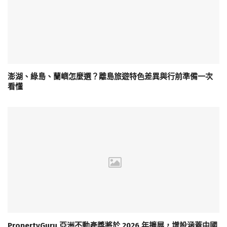
澎湖、綠島、蘭嶼怎麼選？離島旅遊特色差異與行前準備一次
看懂
PropertyGuru 亞洲不動產獎將於 2026 年擴展，增設涵蓋中國