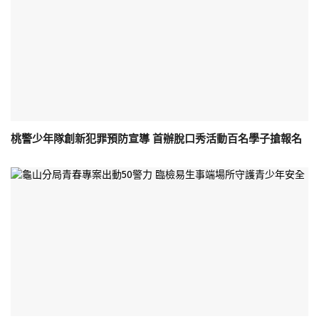
桃警少年隊創新犯罪預防宣導 首辦脫口秀活動百名學子搶報名