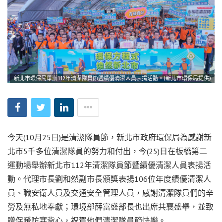
新北市環保局舉辦112年清潔隊員節暨績優清潔人員表揚活動。(新北市環保局提供)
今天(10月25日)是清潔隊員節，新北市政府環保局為感謝新
北市5千多位清潔隊員的努力和付出，今(25)日在板橋第二
運動場舉辦新北市112年清潔隊員節暨績優清潔人員表揚活
動。代理市長劉和然副市長頒獎表揚106位年度績優清潔人
員、職安衛人員及交通安全管理人員，感謝清潔隊員們的辛
勞及無私地奉獻；環境部薛富盛部長也出席共襄盛舉，並致
贈保暖防寒背心，祝賀他們清潔隊員節快樂。