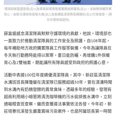
環境部薛富盛部長(左2)及環境部環境管理署顏旭明署長(左1)，並致贈保暖防寒
背心，由新北環保局長程大維(右2)及板橋區清潔隊長陳揚松(右1)代表接受。(新
北市環保局提供)
薛富盛感念清潔隊員默默守護環境的貢獻，他說。環境部也
一直致力於推動清潔隊員的工作安全及照護，自108年起，
每年補助地方政府購置隊員工作服等裝備，今年為讓隊員在
冬天執行勤務時能得以禦寒，夏日能防曬，再增購1件保暖
背心及2雙袖套，期能讓所有隊員感受到政府的照護心意。
活動中表揚100位年度績優清潔隊員，其中，新莊區清潔隊
水溝班班長陳瓊鑾在清潔隊已服務超過30年，曾在清溝時聞
到水溝內有奶精發酵的異常臭味，憑藉多年的經驗，發現有
超商利用細小暗管將清洗咖啡機的污水偷排進水溝中，立刻
通報稽查班查察，繼而查獲違法事實依法告發。今年初，新
莊塔寮坑溪發生嚴重異味污染案件，也是阿鑾班長第一時間