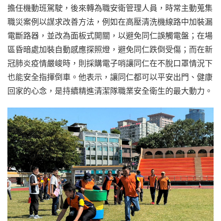
擔任機動班駕駛，後來轉為職安衛管理人員，時常主動蒐集
職災案例以謀求改善方法，例如在高壓清洗機線路中加裝漏
電斷路器，並改為面板式開關，以避免同仁誤觸電盤；在場
區昏暗處加裝自動感應探照燈，避免同仁跌倒受傷；而在新
冠肺炎疫情嚴峻時，則採購電子哨讓同仁在不脫口罩情況下
也能安全指揮倒車。他表示，讓同仁都可以平安出門、健康
回家的心念，是持續精進清潔隊職業安全衛生的最大動力。