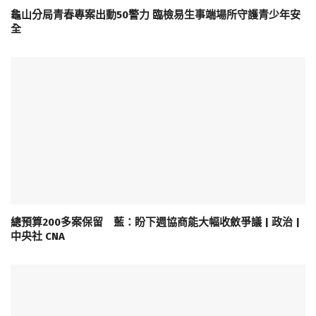
龜山分局青春專案出動50警力 臨檢易生事端場所守護青少年安
全
總預算200多案保留 藍：盼下週協商能大幅收斂爭議 | 政治 |
中央社 CNA