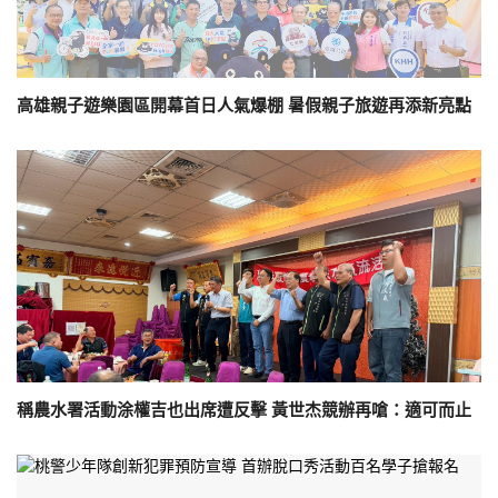
高雄親子遊樂園區開幕首日人氣爆棚 暑假親子旅遊再添新亮點
稱農水署活動涂權吉也出席遭反擊 黃世杰競辦再嗆：適可而止