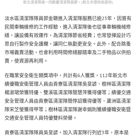
新北清潔隊員一同歡慶清潔隊員節。(新北市環保局提供)
淡水區清潔隊隊員郭金聰進入清潔隊服務已逾23年，因曾有
民間車輛維修的工作經驗，進入清潔隊後也從事車輛機械修
繕，讓設備有效運作，為清潔隊節省經費；也常發揮設計巧
思自行製作安全護欄，讓同仁執勤更安全。此外，配合跳蚤
市場義賣活動，也會利用時間修繕腳踏車及二手物品以供拍
賣，使資源再利用。
在職業安全衛生類獎項中，共計有6人獲獎，112年新北市
績優職安衛管理人員由貢寮區清潔隊吳旻諺、樹林區清潔隊
楊淑珺榮獲特優、雙溪區清潔隊簡慧萍獲得優等；績優交通
安全管理人員由貢寮區清潔隊簡惇詔獲得優等、蘆洲區清潔
隊宋芝瑩獲得甲等；樹林區清潔隊謝幸娟則獲績優職安衛暨
交通安全管理人員特優雙料榮譽。
貢寮區清潔隊隊員吳旻諺，加入清潔隊行列近3年，原本是