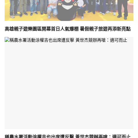
高雄親子遊樂園區開幕首日人氣爆棚 暑假親子旅遊再添新亮點
稱農水署活動涂權吉也出席遭反擊 黃世杰競辦再嗆：適可而止