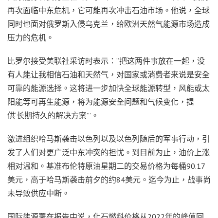
再次面临中东危机，它可能再次冲击石油市场。他说，全球
同时也面对俄罗斯入侵乌克兰，给欧洲天然气能源市场造成
压力的危机。
比罗尔接受美联社采访时表示：“把这两件事放在一起，没
有人能让我相信石油和天然气，对国家或消费者来说是安全
可靠的能源选择。这将进一步加快全球能源转型，风能或太
阳能等可再生能源，将为能源安全问题和气候变化，提
供‘长期持久的解决方案’”。
激进组织哈马斯袭击以色列以及以色列随后的军事行动，引
发了人们对更广泛中东冲突的担忧。到目前为止，油价上涨
相对温和。基准布伦特原油星期二的交易价格为每桶90.17
美元，高于哈马斯袭击前夕的约84美元。迄今为止，战事尚
未导致供应中断。
国际能源署在报告中说，化石燃料价格从2022年的峰值回