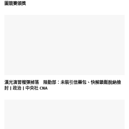
圖競賽頒獎
漢光演習榴彈掉落 陸勤部：未裝引信藥包、快解鎖鬆脫納檢
討 | 政治 | 中央社 CNA