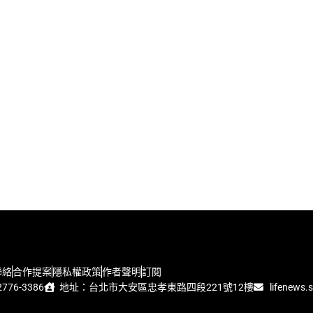
聯絡
合作提案
隱私權政策
作者聲明
訂閱
776-3386
地址：台北市大安區忠孝東路四段221號12樓
lifenews.