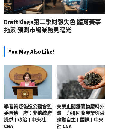
DraftKings第二季財報失色 體育賽事
拖累 預測市場業務見曙光
You May Also Like!
學者質疑偽造公聽會監
美禁止關鍵礦物廢料外
委自傳 府：非總統府
流 力拚回收產業與供
提供 | 政治 | 中央社
應鏈自主 | 國際 | 中央
CNA
社 CNA