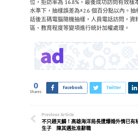
位，拒訪率為 16.8%，最後成功訪問有效樣本 1
水準下，抽樣誤差為±2.6 個百分點以內
話後五碼電腦隨機抽樣，人員電話訪問，資
區、教育程度等變項進行統計加權處理。
0
Facebook
Twitter
Shares
Previous Article
不只趙天麟！高雄海洋局長遭爆婚外情已有
生子 陳其邁批准辭職