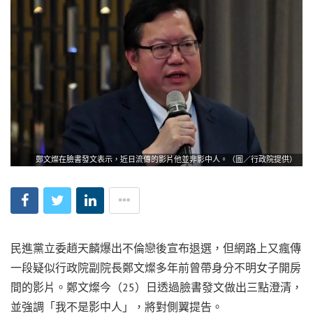
鄭文燦在臉書發文表示，近日流傳的影片他並非影中人。（圖／行政院提供）
民進黨立委趙天麟爆出不倫戀後宣布退選，但網路上又瘋傳
一段疑似行政院副院長鄭文燦多年前曾帶身分不明女子開房
間的影片。鄭文燦今（25）日透過臉書發文做出三點澄清，
並強調「我不是影中人」，將對側翼提告。