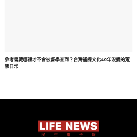
參考書藏哪裡才不會被督學查到？台灣補課文化40年沒變的荒
謬日常