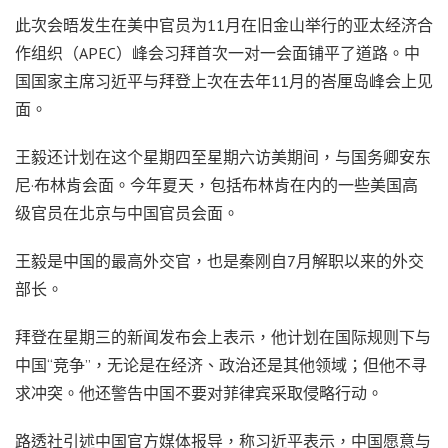
此次会晤发生在美中官员为11月在旧金山举行的亚太经济合
作组织（APEC）峰会习拜首次一对一会面铺平了道路。中
国国家主席习近平与拜登上次在去年11月的峇厘岛峰会上见
面。
王毅还计划在这个星期四至星期六访美期间，与国务卿安东
尼·布林肯会面。今年夏天，包括布林肯在内的一些美国高
级官员在北京与中国官员会面。
王毅是中国的最高外交官，也是秦刚自7月解职以来的外交
部长。
拜登在星期三的新闻发布会上表示，他计划在国际规则下与
中国“竞争”，无论是在经济、政治还是其他领域；但他不寻
求冲突。他还警告中国不要对菲律宾采取侵略行动。
路透社引述中国官方媒体报导，称习近平表示，中国愿意与