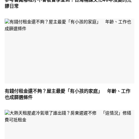
參考書藏哪裡才不會被督學查到？台灣補課文化40年沒變的荒
謬日常
有錢付租金還不夠？屋主最愛「有小孩的家庭」 年齡、工作
也成篩選條件