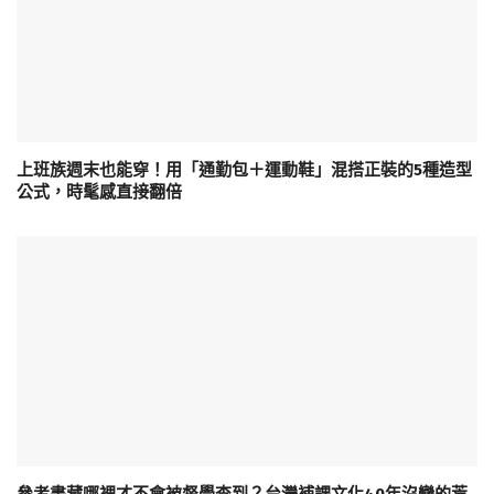
上班族週末也能穿！用「通勤包＋運動鞋」混搭正裝的5種造型
公式，時髦感直接翻倍