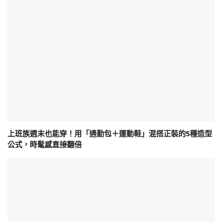
上班族週末也能穿！用「通勤包＋運動鞋」混搭正裝的5種造型
公式，時髦感直接翻倍