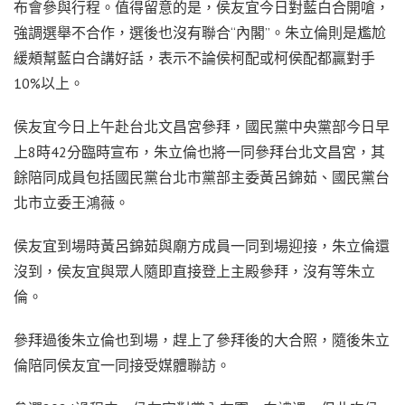
布會參與行程。值得留意的是，侯友宜今日對藍白合開嗆，
強調選舉不合作，選後也沒有聯合“內閣”。朱立倫則是尷尬
緩頰幫藍白合講好話，表示不論侯柯配或柯侯配都贏對手
10%以上。
侯友宜今日上午赴台北文昌宮參拜，國民黨中央黨部今日早
上8時42分臨時宣布，朱立倫也將一同參拜台北文昌宮，其
餘陪同成員包括國民黨台北市黨部主委黃呂錦茹、國民黨台
北市立委王鴻薇。
侯友宜到場時黃呂錦茹與廟方成員一同到場迎接，朱立倫還
沒到，侯友宜與眾人隨即直接登上主殿參拜，沒有等朱立
倫。
參拜過後朱立倫也到場，趕上了參拜後的大合照，隨後朱立
倫陪同侯友宜一同接受媒體聯訪。