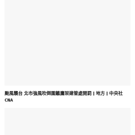
颱風襲台 北市強風吹倒圍籬鷹架建管處開罰 | 地方 | 中央社
CNA