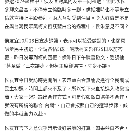
參選2024過程中，侯友宜對黨內友軍一向禮遇，但此次侯
參拜文昌宮，不僅朱立倫臨時參一腳，侯抵達時也不等朱立
倫就直接上主殿參拜，兩人互動受到注目。令人好奇是不是
在與台灣民眾黨柯文哲談藍白合的過程中，侯朱意見不同？
侯友宜10月23日宣步退讓，表示可以接受做副的，也願意
讓步民主初選、全調各佔5成，喊話柯文哲在25日以前答
覆，昨日沒等到柯的回覆。侯昨日下午臉書發文，強調他
“甚至做了三次讓步，但柯主席卻選擇，寸步不讓。”
侯友宜今日受訪時更開嗆，表示藍白合無論要進行全民調或
民主初選，時間上都來不及了，所以接下來直接進入政黨協
商，大家一起討論出合作方式。可是假如藍白選舉不合作，
就沒有所謂的聯合“內閣”，自己會按照自己的選舉步驟，該
做的事就全力以赴。
侯友宜言下之意似乎暗示做好最壞的打算，如果藍白不合，