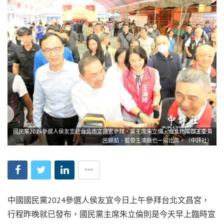
國民黨2024參選人侯友宜赴台北市文昌宮參拜，黨主席朱立倫、台北市黨部主委黃
呂錦茹、藍委王鴻薇也一同出席。（中評社）
中國國民黨2024參選人侯友宜今日上午參拜台北文昌宮，
行程昨晚就已發布，國民黨主席朱立倫則是今天早上臨時宣