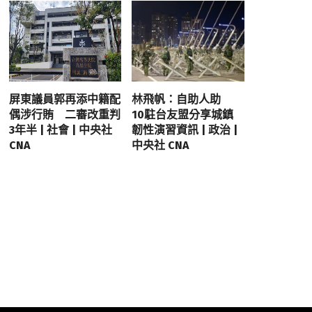
屏東議員郭再添中籍配
林飛帆：自助人助
偶涉行賄 二審改重判
10駐台友盟分享城鎮
3年半 | 社會 | 中央社
韌性演習資訊 | 政治 |
CNA
中央社 CNA