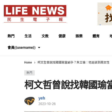
熱門
生活
文教
健康
娛樂
體育
會員({username})
Home
柯文哲曾說找韓國瑜當副手？朱立倫：他是談到兩女性
熱門
柯文哲曾說找韓國瑜
yeh
2023-10-26