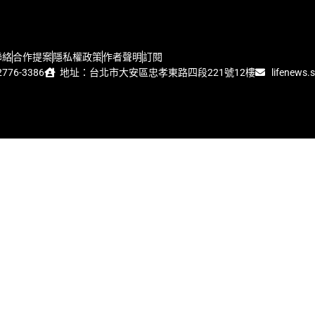
聯絡
合作提案
隱私權政策
作者聲明
訂閱
776-3386
地址：台北市大安區忠孝東路四段221號12樓
lifenews.