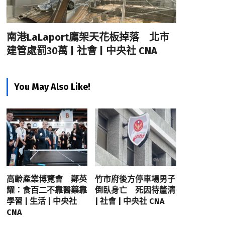
南港LaLaport鷹架天花板掉落 北市
建管處罰30萬 | 社會 | 中央社 CNA
You May Also Like!
高齡產業博覽會 鄭英
竹市府後方停車場男子
耀：食百二不靠醫藥靠
倒臥身亡 死因待釐清
學習 | 生活 | 中央社
| 社會 | 中央社 CNA
CNA