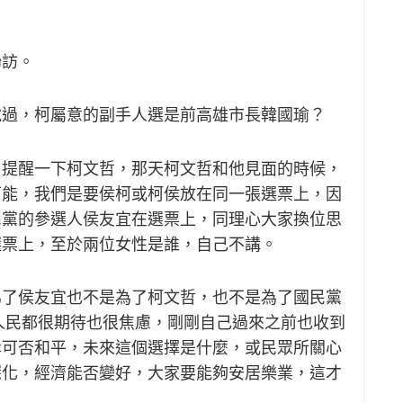
聯訪。
說過，柯屬意的副手人選是前高雄市長韓國瑜？
，提醒一下柯文哲，那天柯文哲和他見面的時候，
可能，我們是要侯柯或柯侯放在同一張選票上，因
民黨的參選人侯友宜在選票上，同理心大家換位思
選票上，至於兩位女性是誰，自己不講。
為了侯友宜也不是為了柯文哲，也不是為了國民黨
在人民都很期待也很焦慮，剛剛自己過來之前也收到
岸可否和平，未來這個選擇是什麼，或民眾所關心
深化，經濟能否變好，大家要能夠安居樂業，這才