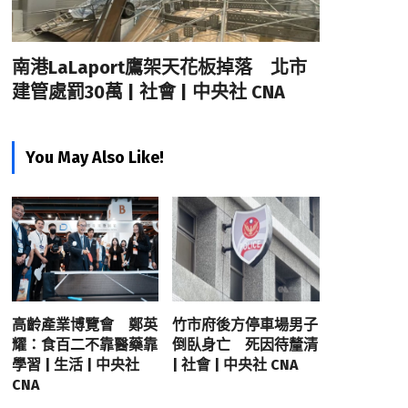
南港LaLaport鷹架天花板掉落 北市
建管處罰30萬 | 社會 | 中央社 CNA
You May Also Like!
高齡產業博覽會 鄭英
竹市府後方停車場男子
耀：食百二不靠醫藥靠
倒臥身亡 死因待釐清
學習 | 生活 | 中央社
| 社會 | 中央社 CNA
CNA