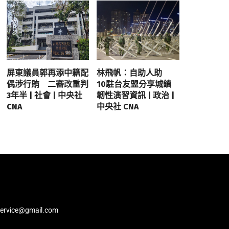
屏東議員郭再添中籍配
林飛帆：自助人助
偶涉行賄 二審改重判
10駐台友盟分享城鎮
3年半 | 社會 | 中央社
韌性演習資訊 | 政治 |
CNA
中央社 CNA
service@gmail.com