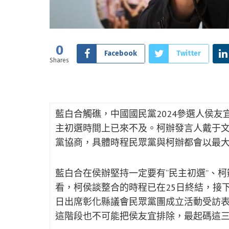
0
Facebook
Twitter
Shares
藍白合觸礁，中國國民黨2024參選人侯友
主初選時間上已來不及。柯辦發言人戴于
黨協商，具體時程民眾黨與柯辦都會以最
藍白合在侯辦堅持一定要有“民主初選”、柯
看，柯侯談整合的時程已在25日終結，接
日出席彰化縣議會民眾黨團成立活動受訪
這階段也不可能把侯友宜排除，最起碼這三