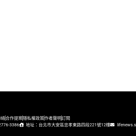
聯絡
合作提案
隱私權政策
作者聲明
訂閱
776-3386
地址：台北市大安區忠孝東路四段221號12樓
lifenews.