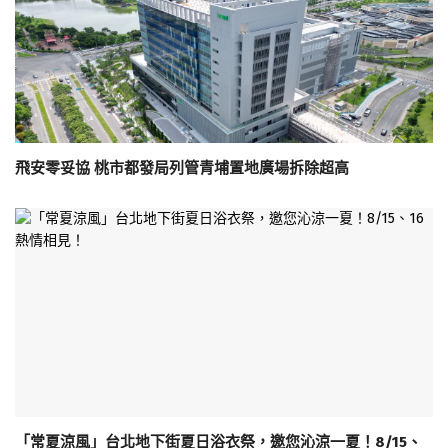
飛安零妥協 桃市都發局列管青埔置地廣場拆除超高
「常夏涼風」台北地下街夏日浴衣祭，邀您沁涼一夏！8/15、