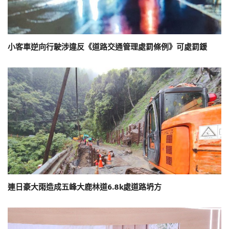
小客車逆向行駛涉違反《道路交通管理處罰條例》可處罰鍰
連日豪大雨造成五峰大鹿林道6.8k處道路坍方