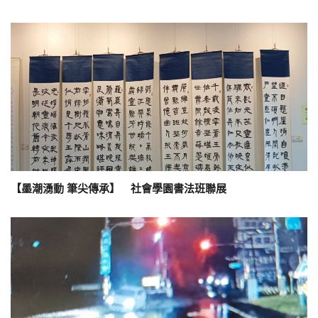
【墨潮湧動 筆尖傳承】 社會學園書法班聯展