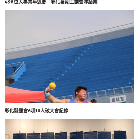
498位大專青年返鄉 彰化暑期工讀營隊結業
彰化縣運會6項10人破大會紀錄