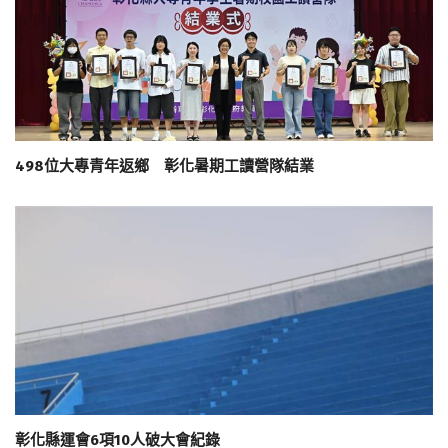
498位大專青年返鄉 彰化暑期工讀營隊結業
彰化縣運會6項10人破大會紀錄