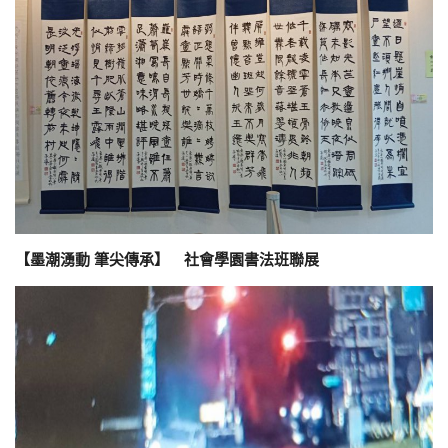
【墨潮湧動 筆尖傳承】 社會學園書法班聯展