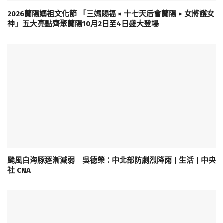
2026蘭陽媽祖文化節 「三媽賜福 × 十七天后會蘭陽 × 女將護女
神」五大亮點齊聚蘭陽10月2日至4日盛大登場
颱風白海豚逐漸減弱 吳德榮：中北部防劇烈降雨 | 生活 | 中央
社 CNA