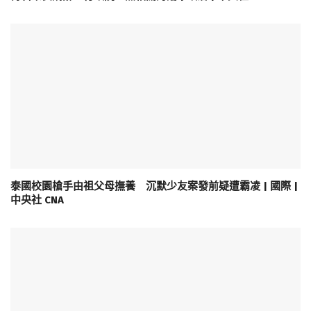
泰國校園槍手由祖父母撫養 沉默少友案發前疑遭霸凌 | 國際 |
中央社 CNA