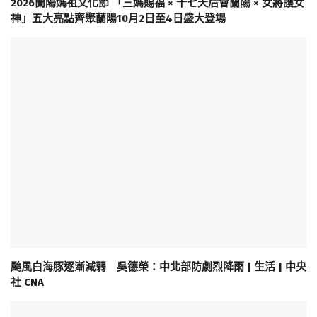
2026蘭陽媽祖文化節 「三媽賜福 × 十七天后會蘭陽 × 女將護女
神」五大亮點齊聚蘭陽10月2日至4日盛大登場
颱風白海豚逐漸減弱 吳德榮：中北部防劇烈降雨 | 生活 | 中央
社 CNA