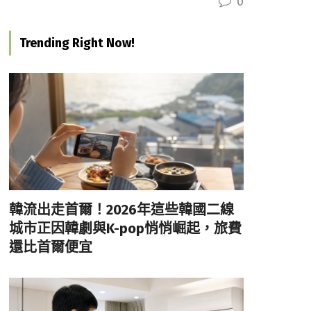
0
Trending Right Now!
韓流出走首爾！2026年這些韓國二線
城市正因韓劇與K-pop悄悄崛起，旅費
還比首爾便宜