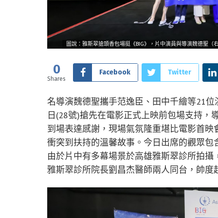
圖說：雅斯翠搶頭香包場挺《BIG》，片中演員與導演魏德聖（
0
Facebook
Twitter
Shares
名導演魏德聖攜手范逸臣、田中千繪等21位
日(28號)搶先在電影正式上映前包場支持
到場表達感謝，現場氣氛隆重堪比電影首映
衝突到扶持的溫馨故事。今日出席的觀眾包
由於片中有多幕場景於高雄雅斯翠診所拍攝
雅斯翠診所院長劉昌杰醫師兩人同台，帥度