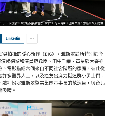
右一）、台北雅斯翠診所院長劉昌杰（右二）等人合影。圖片來源：雅斯翠診所提供
Linkedin
演員拍攝的暖心新作《BIG》，雅斯翠診所特別於今
，導演魏德聖和演員范逸臣、田中千繪、童星郭大睿亦
會。電影描繪六個來自不同社會階層的家庭，彼此從
含許多醫界人士，以及癌友出席力挺這群小勇士們。
，戲裡扮演雅斯翠醫美集團董事長的范逸臣，與台北
超吸睛。