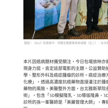
圖說：《BIG》包場會中，沛爾生醫董事長林成龍（左二），台
本片因癌病題材備受關注，今日包場放映亦
現身力挺，肯定這部電影的主題。公益贊助
學、整形外科及癌症腫瘤的診所。癌症治療
化療」，透過高濃度抗癌藥物直接灌注於腫
藥物的風險。美醫整外方面，台北雅斯翠院長
術」，包含「3D模擬隆乳、3D導版隆鼻、
診所的孫一峯醫師是「美麗管理大師」，專