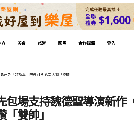
地方
美食
旅遊
國際
合作媒體
登入
》 戲內外「雅斯翠」院長同台 觀眾大讚「雙帥」
先包場支持魏德聖導演新作《B
讚「雙帥」