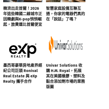
韓流出走首爾！2026
智慧家庭設備互聯互
年這些韓國二線城市正
通，你家的電器們真的
因韓劇與K-pop悄悄崛
在「說話」了嗎？
起，旅費還比首爾便宜
墨西哥豪華房地產界經
Univar Solutions 收
紀公司巨頭 Ronival
購 H.M. Royal，拓展
Real Estate 與 eXp
其在美國橡膠、塑料及
Realty 攜手合作
黏合添加劑市場的業務
版圖