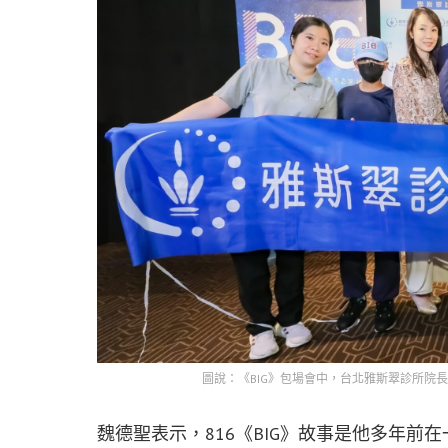
圖說：《BIG》包場會中，台北雅斯翠診所院
魏德聖表示，816《BIG》故事是他多年