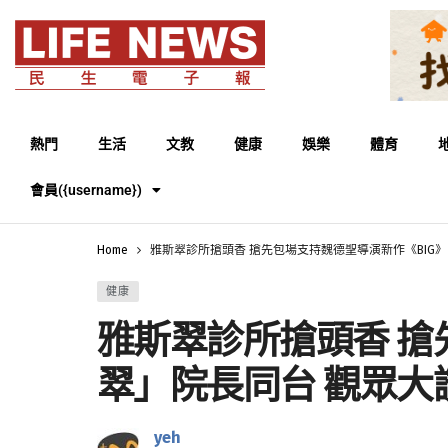
熱門
生活
文教
健康
娛樂
體育
會員({username})
Home
雅斯翠診所搶頭香 搶先包場支持魏德聖導演新作《BIG
健康
雅斯翠診所搶頭香 搶
翠」院長同台 觀眾大
yeh