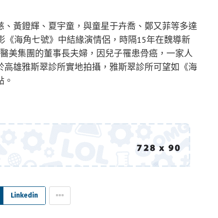
慈、黃鐙輝、夏宇童，與童星于卉喬、鄭又菲等多達
影《海角七號》中結緣演情侶，時隔15年在魏導新
翠醫美集團的董事長夫婦，因兒子罹患骨癌，一家人
於高雄雅斯翠診所實地拍攝，雅斯翠診所可望如《海
點。
Linkedin