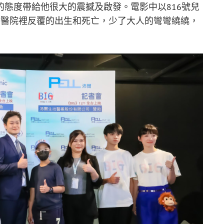
態度帶給他很大的震撼及啟發。電影中以816號兒
繪醫院裡反覆的出生和死亡，少了大人的彎彎繞繞，