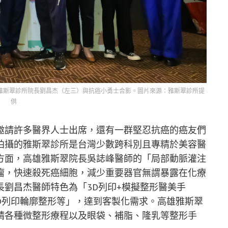
北雅斯翠診所院長劉昌杰（左三）與抗癌小勇士合影。圖片來源：雅斯翠診所提
供
邀請許多醫界人士出席，還有一群堅忍抗癌的癌友們
拍攝的雅斯翠診所是台灣少數跨科別且專精於美容醫
方面，高雄雅斯翠院長吳誌峰醫師的「局部動脈灌注
瘤，快速殺死癌細胞，減少重要器官無謂暴露在化療
劉昌杰醫師特色為「3D列印+模擬整形醫美手
3D列印輪廓整形等」，達到客製化需求。高雄雅斯翠
精各種微整形療程以及眼袋、補脂、隆乳等整形手