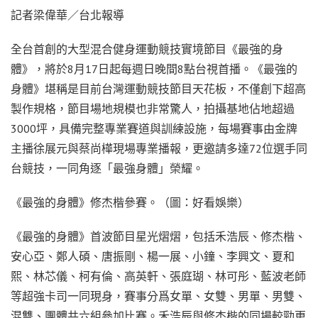
記者梁偉華／台北報導
全台首創的大型混合健身運動競技實境節目《最強的身
體》，將於8月17日起每週日晚間8點台視首播。《最強的
身體》堪稱是目前台灣運動競技節目天花板，不僅創下超高
製作規格，節目場地規模也非常驚人，拍攝基地佔地超過
3000坪，具備完整專業賽道與訓練設施，每場賽事由金牌
主播徐展元與蔡尚樺現場專業播報，更邀請多達72位選手同
台競技，一同角逐「最強身體」榮耀。
《最強的身體》修杰楷參賽。（圖：好看娛樂）
《最強的身體》首波節目星光熠熠，包括禾浩辰、修杰楷、
安心亞、鄭人碩、唐振剛、楊一展、小鐘、李興文、夏和
熙、林芯儀、柯有倫、高英軒、張庭瑚、林可彤、藍波老師
等超強卡司一同現身，賽事分爲女單、女雙、男單、男雙、
混雙、團體共六組參加比賽。禾浩辰與修杰楷的同場較勁更