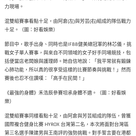
力現場。
混雙組賽事看點十足，由阿倉(左)與芳芸(右)組成的隊伍戰力
十足。（圖：好看娛樂）
節目中，歌手出身、同時也是IFBB健美總冠軍的林芯儀，挑
戰女子單人賽事，與來自不同領域的女子好手同場競技，包
括便當店老闆娘與護理師。她自信地說：「我平常就有鍛鍊
心肺功能，所以真的很享受這樣的比賽節奏與挑戰！」然而
賽後也忍不住讚嘆：「高手在民間！」
《最強的身體》禾浩辰參賽坦承身體不適。（圖：好看娛
樂）
混雙組賽事同樣看點十足，由阿倉與芳芸組成的隊伍，曾獲
國際複合健身比賽 HYROX 台灣第二名，本次將面對台灣區
第三名選手陳建男與王南評的強勢挑戰。對手誓言要在港都