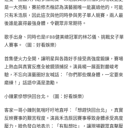
是一大亮點，賽前修杰楷認為演藝圈唯一能贏過他的，可能
只有禾浩辰，因此這次與他同時參與男子單人競賽，兩人最
後誰能贏得最強身體，令觀眾非常期待。
歌手出身、同時也是IFBB健美總冠軍的林芯儀、挑戰女子單
人賽事。（圖：好看娛樂）
首集便火力全開，讓明星與各路好手接受高強度鍛鍊，賽場
上熱血與真實反應全被鏡頭捕捉。演員楊一展面對嚴峻考
驗，不忘向演藝圈好友喊話：「你們那些爛身體，一定要來
磨練！」話語中滿是激勵。
小鐘累慘想快回台北。（圖：好看娛樂）
客家一哥小鐘則氣喘吁吁地直呼：「想趕快回台北」，真實
反映賽事的艱苦程度。演員禾浩辰因賽事導致身體承受高度
壓力，臉色發白地表示：「有點想吐」，讓現場觀眾直擊壓