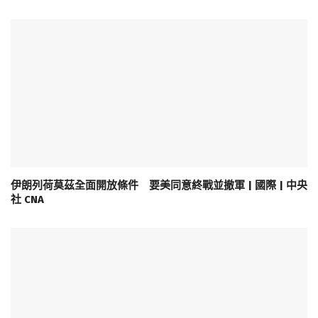
伊朗列荷莫茲全面開放條件 要美同意終戰並撤軍 | 國際 | 中央
社 CNA