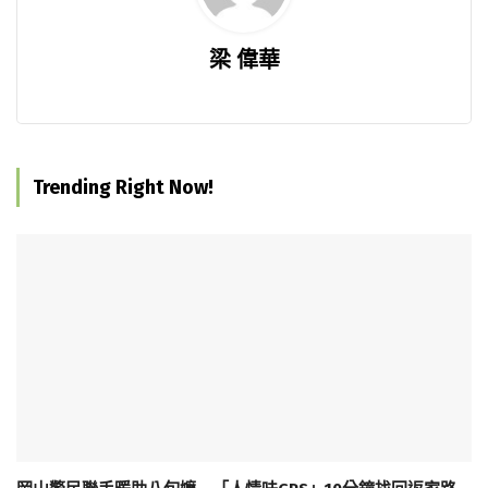
梁 偉華
Trending Right Now!