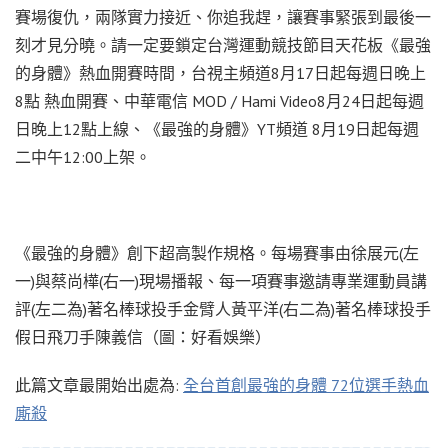
賽場復仇，兩隊實力接近、你追我趕，讓賽事緊張到最後一
刻才見分曉。請一定要鎖定台灣運動競技節目天花板《最強
的身體》熱血開賽時間，台視主頻道8月17日起每週日晚上
8點 熱血開賽、中華電信 MOD / Hami Video8月24日起每週
日晚上12點上線、《最強的身體》YT頻道 8月19日起每週
二中午12:00上架。
《最強的身體》創下超高製作規格。每場賽事由徐展元(左
一)與蔡尚樺(右一)現場播報、每一項賽事邀請專業運動員講
評(左二為)著名棒球投手金臂人黃平洋(右二為)著名棒球投手
假日飛刀手陳義信（圖：好看娛樂）
此篇文章最開始出處為:
全台首創最強的身體 72位選手熱血
廝殺