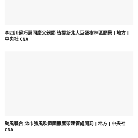
李四川蘇巧慧同慶父親節 皆提新北大巨蛋樹林區願景 | 地方 |
中央社 CNA
颱風襲台 北市強風吹倒圍籬鷹架建管處開罰 | 地方 | 中央社
CNA