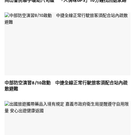
岡山警民聯手暖助八旬嬤 「人情味GPS」10分鐘找回返家路
中部防空演習8/10啟動 中捷全線正常行駛旅客須配合站內疏
散避難