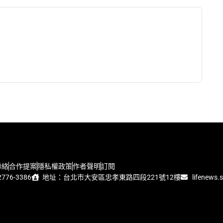
聯絡
合作提案
隱私權政策
作者聲明
訂閱
776-3386
地址：台北市大安區忠孝東路四段221號12樓
lifenews.