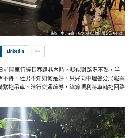
尷尬！車子深夜卡進水溝無法動彈 壢警及時伸援
Linkedin
子日前開車行經長春路巷內時，疑似對路況不熟，半
彈不得，杜男不知如何是好，只好向中壢警分局報案
聯繫拖吊車、進行交通疏導，總算順利將車輛拖回路