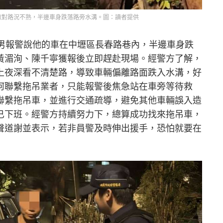
似對路況不熟，半邊車身跌落路旁水溝。圖：讀者提供
杜男報警說他的車在中壢區長春路巷內，半邊車身跌
黃湄洵、陳千寧獲報後立即趕赴現場。經警方了解，
上夜深看不清楚路，導致車輛偏離路面跌入水溝，好
何聯繫拖吊業者，只能報警後焦急站在車旁等待救
聯繫拖吊車，並進行交通疏導，避免其他車輛誤入造
已下班。經警方持續努力下，總算成功找來拖吊車，
聲道謝並表示，若非員警及時伸出援手，恐怕就要在