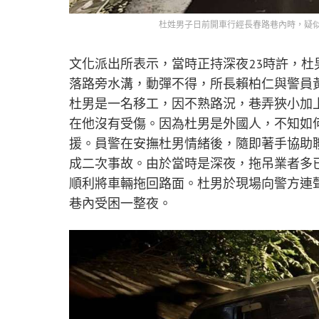
杜姓男子日前開車行經長春路巷內時，疑
文化派出所表示，當時正持深夜23時許，
落路旁水溝，動彈不得，所長賴柏仁與警員
杜男是一名移工，因不熟路況，巷弄狹小加
在他沒有受傷。因為杜男是外國人，不知如
援。員警在安撫杜男情緒後，隨即著手協助
成二次事故。由於當時是深夜，拖吊業者多
順利將車輛拖回路面。杜男於現場向警方連
巷內受困一整夜。