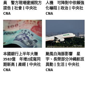
員 警方現場逮捕院方
人機 可降對中依賴強
提告 | 社會 | 中央社
化嚇阻 | 政治 | 中央社
CNA
CNA
本國銀行上半年大賺
颱風白海豚影響 星
3583億 年增2成寫同
宇、長榮部分沖繩航班
期新高 | 產經 | 中央社
異動 | 生活 | 中央社
CNA
CNA