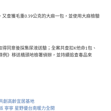
又查獲毛重0.39公克的大麻一包，並使用大麻檢驗
取得同意後採集尿液送驗；全案共查扣K他命1包、
制條例》移送橋頭地檢署偵辦，並持續追查毒品來
共創高齡宜居基地
 寧寧 星野優台南暖力全開