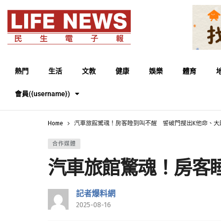
熱門
生活
文教
健康
娛樂
體育
會員({username})
Home
汽車旅館驚魂！房客睡到叫不醒 警破門搜出K他命、大
合作媒體
汽車旅館驚魂！房客
記者爆料網
2025-08-16