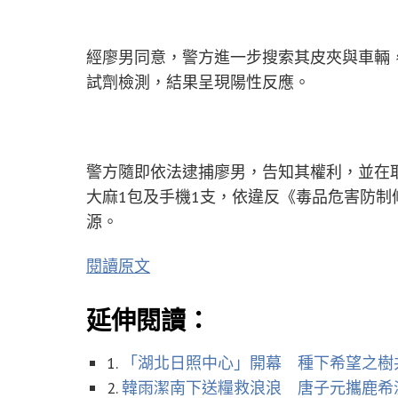
經廖男同意，警方進一步搜索其皮夾與車輛，
試劑檢測，結果呈現陽性反應。
警方隨即依法逮捕廖男，告知其權利，並在
大麻1包及手機1支，依違反《毒品危害防
源。
閱讀原文
延伸閱讀：
1.
「湖北日照中心」開幕 種下希望之樹
2.
韓雨潔南下送糧救浪浪 唐子元攜鹿希派