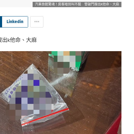
汽車旅館驚魂！房客睡到叫不醒 警破門搜出K他命、大麻
Linkedin