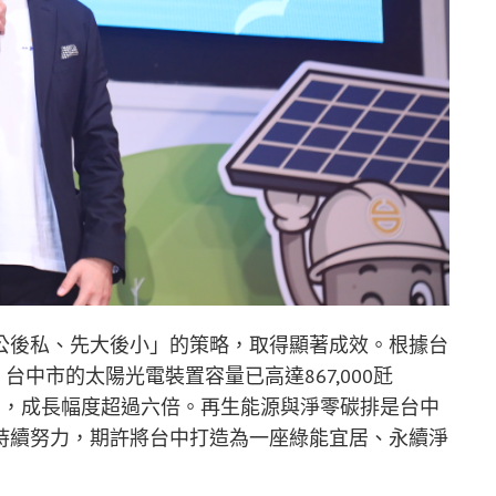
公後私、先大後小」的策略，取得顯著成效。根據台
台中市的太陽光電裝置容量已高達867,000瓩
（KW），成長幅度超過六倍。再生能源與淨零碳排是台中
持續努力，期許將台中打造為一座綠能宜居、永續淨