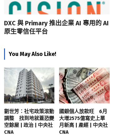
DXC 與 Primary 推出企業 AI 專用的 AI
原生零信任平台
You May Also Like!
劉世芳：社宅政策滾動
國銀個人放款旺 6月
調整 找到地就蓋恐變
大增2575億寫史上單
空餘屋 | 政治 | 中央社
月新高 | 產經 | 中央社
CNA
CNA