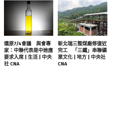
還原7/4會議 與會專
新北瑞三整煤廠修復近
家：中聯代表是中途應
完工 「三鐵」串聯礦
要求入席 | 生活 | 中央
業文化 | 地方 | 中央社
社 CNA
CNA