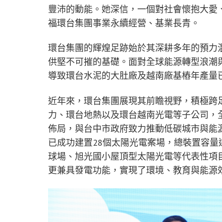
豐沛的動能。她深信，一個對社會懷抱大愛
福環台集團事業永續經營、基業長青。
環台集團的輝煌足跡始於其深耕多年的預力
供堅不可摧的基礎。面對全球能源轉型浪潮與
導致環台水泥的大肚廠及越南廠基樁年產量
近年來，環台集團展現其前瞻視野，積極跨
力、環台地熱以及環台越南光電等子公司，
佈局，與台中市政府致力推動低碳城市與能
已成功建置28個太陽光電案場，總裝置容量達6
球場、旭光國小屋頂型太陽光電等代表性項
更兼具發電功能，實現了環境、教育與能源