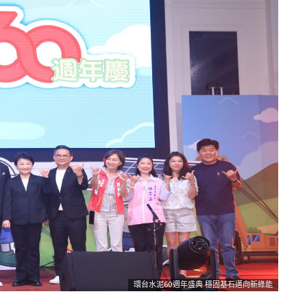
環台水泥60週年盛典 穩固基石邁向新綠能