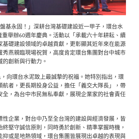
上！盤基永固！」深耕台灣基礎建設近一甲子，環台水
店隆重舉辦60週年慶典。活動以「承載六十年耕耘、續
家基礎建設領域的卓越貢獻，更彰顯其近年來在能源
盧秀燕親臨現場祝賀，高度肯定環台集團對台中城市
域的創新與行動力。
民，向環台水泥致上最誠摯的祝福。她特別指出，環
領航者，更長期投身公益，擔任「義交大隊長」，帶
安全，為台中市民無私奉獻，展現企業家的社會責任
標性企業，對台中乃至全台灣的建設與經濟發展，皆
始終堅守誠信原則，同時勇於創新、精準掌握時機，
能抑或是地熱領域，環台集團皆展現出卓越的表現與