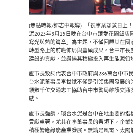
(焦點時報/鄒志中報導) 「祝事業蒸蒸日
泥2025年8月15日晚在台中市臻愛花園飯
寫光與熱的篇章」為主題，不僅回顧其在國
轉型路上的前瞻佈局與豐碩成果。台中市長
建設的貢獻，並讚揚其積極投入再生能源領
盧市長致詞代表台中市政府與286萬台中市
台水泥董事長李世斌不僅是引領集團發展的
領數千位交通志工協助台中市警局維護交通
感。
盧市長強調，環台水泥是台中在地重要的指
貢獻卓著。尤其在李董事長的帶領下，企業
積極響應綠能產業發展。無論是風電、太陽