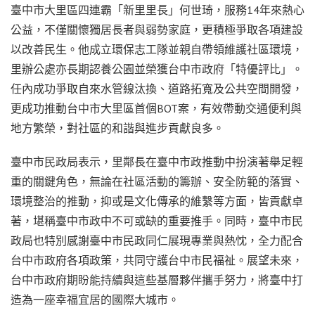
臺中市大里區四連霸「新里里長」何世琦，服務14年來熱心
公益，不僅關懷獨居長者與弱勢家庭，更積極爭取各項建設
以改善民生。他成立環保志工隊並親自帶領維護社區環境，
里辦公處亦長期認養公園並榮獲台中市政府「特優評比」。
任內成功爭取自來水管線汰換、道路拓寬及公共空間開發，
更成功推動台中市大里區首個BOT案，有效帶動交通便利與
地方繁榮，對社區的和諧與進步貢獻良多。
臺中市民政局表示，里鄰長在臺中市政推動中扮演著舉足輕
重的關鍵角色，無論在社區活動的籌辦、安全防範的落實、
環境整治的推動，抑或是文化傳承的維繫等方面，皆貢獻卓
著，堪稱臺中市政中不可或缺的重要推手。同時，臺中市民
政局也特別感謝臺中市民政同仁展現專業與熱忱，全力配合
台中市政府各項政策，共同守護台中市民福祉。展望未來，
台中市政府期盼能持續與這些基層夥伴攜手努力，將臺中打
造為一座幸福宜居的國際大城市。