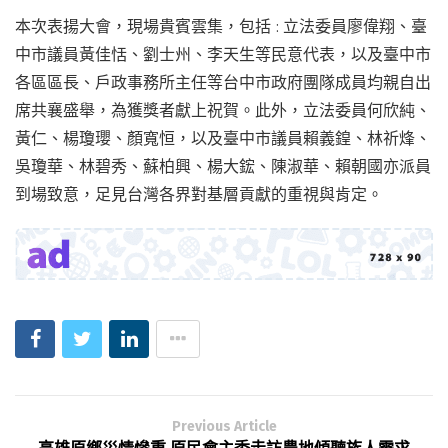
本次表揚大會，現場貴賓雲集，包括 : 立法委員廖偉翔、臺
中市議員黃佳恬、劉士州、李天生等民意代表，以及臺中市
各區區長、戶政事務所主任等台中市政府團隊成員均親自出
席共襄盛舉，為獲獎者獻上祝賀。此外，立法委員何欣純、
黃仁、楊瓊瓔、顏寬恒，以及臺中市議員賴義鍠、林祈烽、
吳瓊華、林碧秀、蘇柏興、楊大鋐、陳淑華、賴朝國亦派員
到場致意，足見台灣各界對基層貢獻的重視與肯定。
Previous Article