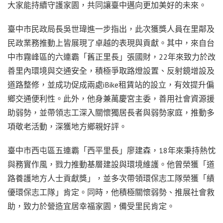
大家能持續守護家園，共同讓臺中邁向更加美好的未來。
臺中市民政局長吳世瑋進一步指出，此次獲獎人員在里鄰及
民政業務推動上皆展現了卓越的表現與貢獻。其中，來自台
中市霧峰區的六連霸「舊正里長」張國財，22年來致力於改
善里內環境與交通安全，積極爭取路燈設置、反射鏡增設及
道路整修，並成功促成兩處iBike租賃站的設立，有效提升偏
鄉交通便利性。此外，他身兼萬慶宮主委，善用社會資源援
助弱勢，並帶領志工深入關懷獨居長者與弱勢家庭，推動多
項敬老活動，深獲地方鄉親好評。
臺中市西屯區五連霸「西平里長」廖建森，18年來秉持熱忱
與務實作風，戮力推動基層建設與環境維護。他曾榮獲「道
路養護地方人士貢獻獎」，並多次帶領環保志工隊榮獲「績
優環保志工隊」肯定。同時，他積極關懷弱勢、推展社會救
助，致力於營造宜居幸福家園，備受里民肯定。