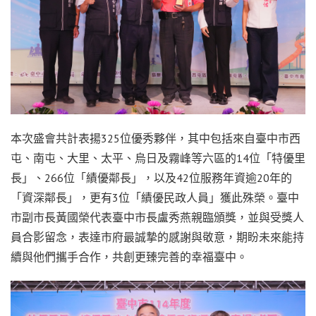
本次盛會共計表揚325位優秀夥伴，其中包括來自臺中市西
屯、南屯、大里、太平、烏日及霧峰等六區的14位「特優里
長」、266位「績優鄰長」，以及42位服務年資逾20年的
「資深鄰長」，更有3位「績優民政人員」獲此殊榮。臺中
市副市長黃國榮代表臺中市長盧秀燕親臨頒獎，並與受獎人
員合影留念，表達市府最誠摯的感謝與敬意，期盼未來能持
續與他們攜手合作，共創更臻完善的幸福臺中。