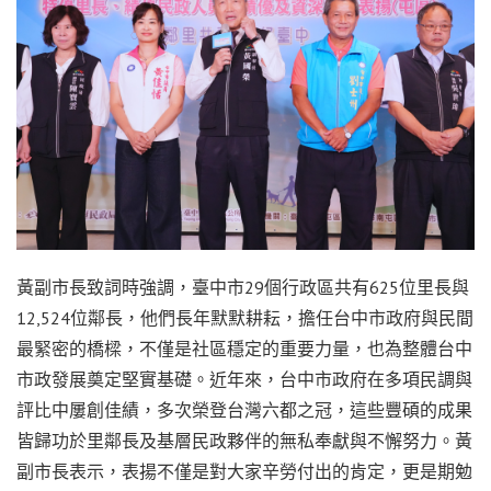
黃副市長致詞時強調，臺中市29個行政區共有625位里長與
12,524位鄰長，他們長年默默耕耘，擔任台中市政府與民間
最緊密的橋樑，不僅是社區穩定的重要力量，也為整體台中
市政發展奠定堅實基礎。近年來，台中市政府在多項民調與
評比中屢創佳績，多次榮登台灣六都之冠，這些豐碩的成果
皆歸功於里鄰長及基層民政夥伴的無私奉獻與不懈努力。黃
副市長表示，表揚不僅是對大家辛勞付出的肯定，更是期勉