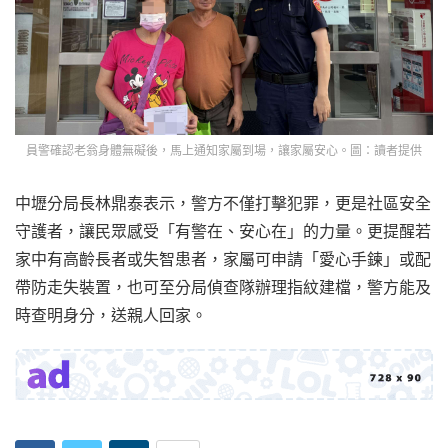
員警確認老翁身體無礙後，馬上通知家屬到場，讓家屬安心。圖：讀者提供
中壢分局長林鼎泰表示，警方不僅打擊犯罪，更是社區安全
守護者，讓民眾感受「有警在、安心在」的力量。更提醒若
家中有高齡長者或失智患者，家屬可申請「愛心手鍊」或配
帶防走失裝置，也可至分局偵查隊辦理指紋建檔，警方能及
時查明身分，送親人回家。