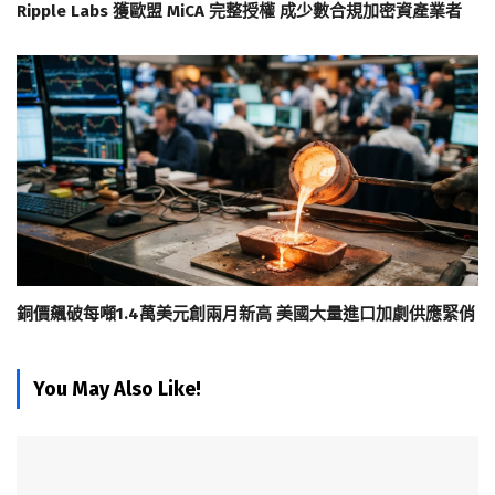
Ripple Labs 獲歐盟 MiCA 完整授權 成少數合規加密資產業者
銅價飆破每噸1.4萬美元創兩月新高 美國大量進口加劇供應緊俏
You May Also Like!