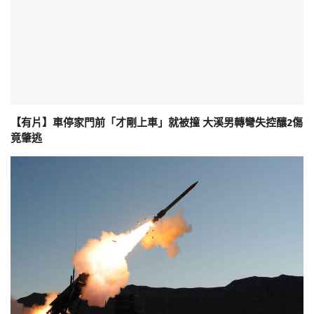
【有片】車停家門前「才剛上車」就被撞 大溪男轉彎失控釀2傷
竟肇逃