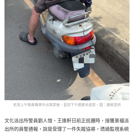
老翁上午騎乘機車外出買菜後，直到下午遲遲未返家。圖：讀者提供
文化派出所警員劉人愷、王逢軒日前正巡邏時，接獲景福派
出所的員警通報，說是受理了一件失蹤協尋，透過監視系統