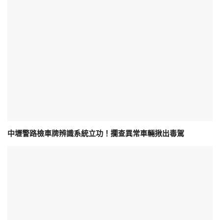
中壢警路檢車牌辨識系統立功！攔查異常車輛揪出毒駕