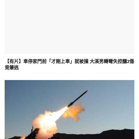
【有片】車停家門前「才剛上車」就被撞 大溪男轉彎失控釀2傷
竟肇逃