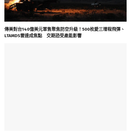
傳美對台140億美元軍售聚焦防空升級！500枚愛三增程飛彈、
LTAMDS雷達成焦點 交期恐受產能影響