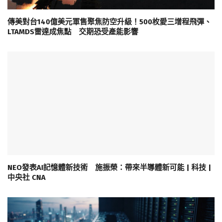
傳美對台140億美元軍售聚焦防空升級！500枚愛三增程飛彈、
LTAMDS雷達成焦點 交期恐受產能影響
NEO發表AI記憶體新技術 施振榮：帶來半導體新可能 | 科技 |
中央社 CNA