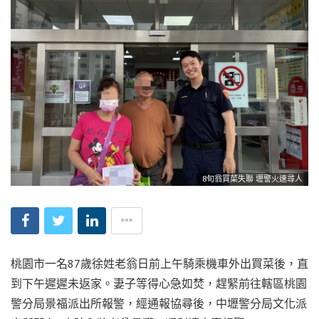
8旬翁買菜失聯 壢警火速尋人
桃園市一名87歲徐姓老翁日前上午騎乘機車外出買菜後，直
到下午遲遲未返家。妻子等得心急如焚，趕緊前往轄區桃園
警分局景福派出所報警，經通報協尋後，中壢警分局文化派