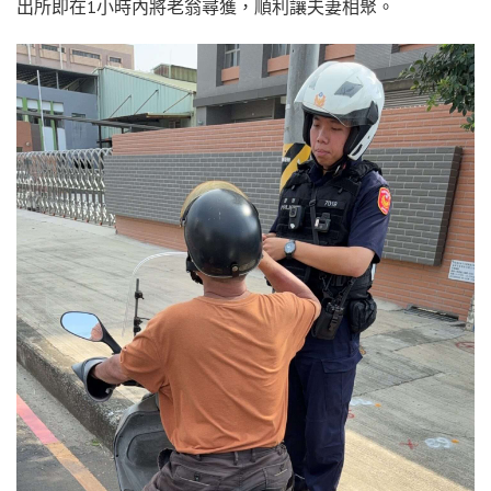
出所即在1小時內將老翁尋獲，順利讓夫妻相聚。